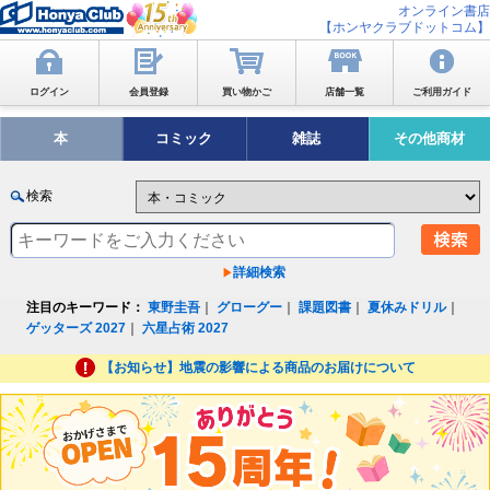
オンライン書店
【ホンヤクラブドットコム】
ログイン
会員登録
買い物かご
店舗一覧
ご利用ガイド
本
コミック
雑誌
その他商材
検索
詳細検索
注目のキーワード：
東野圭吾
｜
グローグー
｜
課題図書
｜
夏休みドリル
｜
ゲッターズ 2027
｜
六星占術 2027
【お知らせ】地震の影響による商品のお届けについて