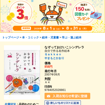
トップページ
>
本・コミック
>
絵本・児童書
>
学ぶ・遊ぶ絵本
なぞっておけいこシンデレラ
自分で作る名作絵本
Ｇａｋｋｅｎ
やまもとかおり
価格
858円
発行年月
2007年09月
判型
Ａ４
ISBN
9784052028861
在庫状況
：品切れのためご