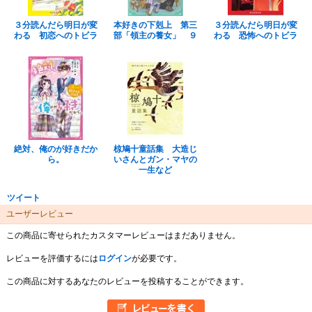
３分読んだら明日が変
本好きの下剋上 第三
３分読んだら明日が変
わる 初恋へのトビラ
部「領主の養女」 ９
わる 恐怖へのトビラ
絶対、俺のが好きだか
椋鳩十童話集 大造じ
ら。
いさんとガン・マヤの
一生など
ツイート
ユーザーレビュー
この商品に寄せられたカスタマーレビューはまだありません。
レビューを評価するには
ログイン
が必要です。
この商品に対するあなたのレビューを投稿することができます。