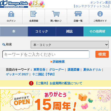
オンライン書店
【ホンヤクラブドットコム】
ログイン
会員登録
買い物かご
店舗一覧
ご利用ガイド
本
コミック
雑誌
その他商材
検索
詳細検索
注目のキーワード：
東野圭吾
｜
グローグー
｜
課題図書
｜
夏休みドリル
｜
ゲッターズ 2027
｜
十二国記【予約】
【ご案内】お盆期間の配送について