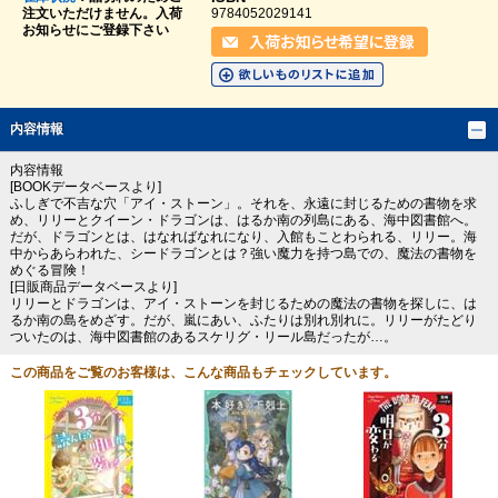
注文いただけません。入荷
9784052029141
お知らせにご登録下さい
内容情報
内容情報
[BOOKデータベースより]
ふしぎで不吉な穴「アイ・ストーン」。それを、永遠に封じるための書物を求
め、リリーとクイーン・ドラゴンは、はるか南の列島にある、海中図書館へ。
だが、ドラゴンとは、はなればなれになり、入館もことわられる、リリー。海
中からあらわれた、シードラゴンとは？強い魔力を持つ島での、魔法の書物を
めぐる冒険！
[日販商品データベースより]
リリーとドラゴンは、アイ・ストーンを封じるための魔法の書物を探しに、は
るか南の島をめざす。だが、嵐にあい、ふたりは別れ別れに。リリーがたどり
ついたのは、海中図書館のあるスケリグ・リール島だったが…。
この商品をご覧のお客様は、こんな商品もチェックしています。