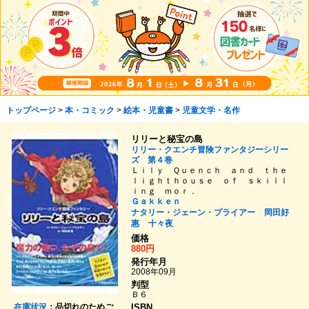
トップページ
>
本・コミック
>
絵本・児童書
>
児童文学・名作
リリーと秘宝の島
リリー・クエンチ冒険ファンタジーシリー
ズ 第４巻
Ｌｉｌｙ Ｑｕｅｎｃｈ ａｎｄ ｔｈｅ
ｌｉｇｈｔｈｏｕｓｅ ｏｆ ｓｋｉｌｌ
ｉｎｇ ｍｏｒ．
Ｇａｋｋｅｎ
ナタリー・ジェーン・プライアー
岡田好
惠
十々夜
価格
880円
発行年月
2008年09月
判型
Ｂ６
在庫状況
：品切れのためご
ISBN