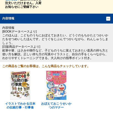
注文いただけません。入荷
お知らせにご登録下さい
内容情報
内容情報
[BOOKデータベースより]
このほんは、こどものうちにおぼえておきたい、どうぐのもちかたとつかいか
たをせつめいしたほんです。どうぐをじぶんでつかいながら、れんしゅうしま
しょう。
[日販商品データベースより]
鉛筆や箸、はさみや雑巾など、子どものうちに覚えておきたい道具の持ち方と
使い方を解説。正しい持ち方の写真やイラストと、自分の手をくらべながら、
わかりやすくトレーニングできる。大人向けの指導ポイント付き。
この商品をご覧のお客様は、こんな商品もチェックしています。
イラストでわかる日本
おぼえておこうせいか
の伝統行事・行事食
つのマナー