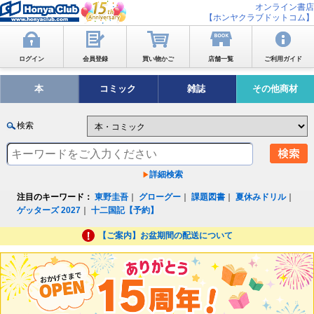
オンライン書店
【ホンヤクラブドットコム】
ログイン
会員登録
買い物かご
店舗一覧
ご利用ガイド
本
コミック
雑誌
その他商材
検索
詳細検索
注目のキーワード：
東野圭吾
｜
グローグー
｜
課題図書
｜
夏休みドリル
｜
ゲッターズ 2027
｜
十二国記【予約】
【ご案内】お盆期間の配送について