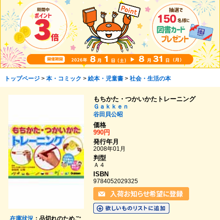
トップページ
>
本・コミック
>
絵本・児童書
>
社会・生活の本
もちかた・つかいかたトレーニング
Ｇａｋｋｅｎ
谷田貝公昭
価格
990円
発行年月
2008年01月
判型
Ａ４
ISBN
9784052029325
在庫状況
：品切れのためご