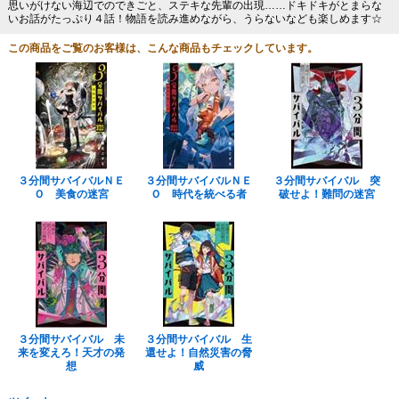
思いがけない海辺でのできごと、ステキな先輩の出現……ドキドキがとまらな
いお話がたっぷり４話！物語を読み進めながら、うらないなども楽しめます☆
この商品をご覧のお客様は、こんな商品もチェックしています。
３分間サバイバルＮＥ
３分間サバイバルＮＥ
３分間サバイバル 突
Ｏ 美食の迷宮
Ｏ 時代を統べる者
破せよ！難問の迷宮
３分間サバイバル 未
３分間サバイバル 生
来を変えろ！天才の発
還せよ！自然災害の脅
想
威