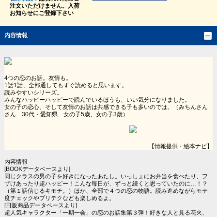
注文いただけません。入荷
お知らせにご登録下さい
内容情報
4つの恋のお話。友情も。
1話1話、全部通してもすぐ読めると思います。
読みやすいシリーズ。
みんなハッピーハッピーで読んでいるほうも、いい気分になりました。
女の子の恋心、そして友情のお話は共感できる子も多いのでは。（みちんさん
さん 30代・愛知県 女の子5歳、女の子3歳）
【情報提供・絵本ナビ】
内容情報
[BOOKデータベースより]
同じクラスの男の子を好きになったあたし。いっしょにお弁当を食べたり、フ
ザけあったり超ハッピー！こんな毎日が、ずっと続くと思っていたのに…！？
（第１話信じるキモチ。）ほか、全部で４つの恋の物語。読み進めながらモテ
度チェックやプリテクなども楽しめるよ。
[日販商品データベースより]
超人気キャラクター「一期一会」の恋のお話集第３弾！好きな人と見る花火、