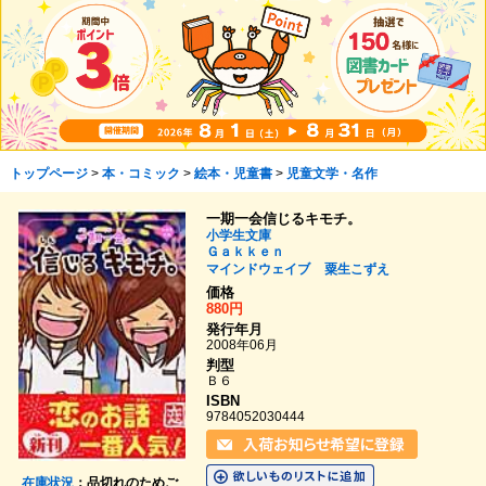
トップページ
>
本・コミック
>
絵本・児童書
>
児童文学・名作
一期一会信じるキモチ。
小学生文庫
Ｇａｋｋｅｎ
マインドウェイブ
粟生こずえ
価格
880円
発行年月
2008年06月
判型
Ｂ６
ISBN
9784052030444
在庫状況
：品切れのためご