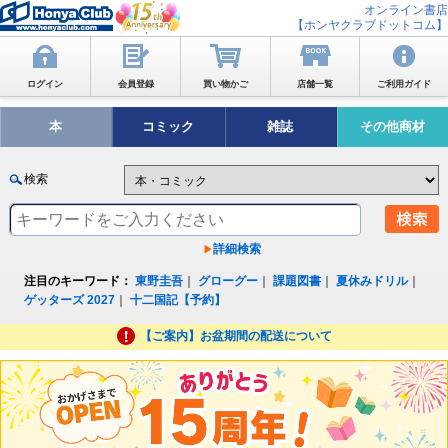
オンライン書店
【ホンヤクラブドットコム】
ログイン
会員登録
買い物かご
店舗一覧
ご利用ガイド
本
コミック
雑誌
その他商材
検索
詳細検索
注目のキーワード：
東野圭吾
｜
グローグー
｜
課題図書
｜
夏休みドリル
｜
ゲッターズ 2027
｜
十二国記【予約】
【ご案内】お盆期間の配送について