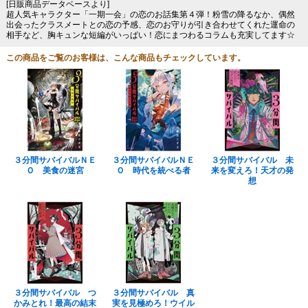
[日販商品データベースより]
超人気キャラクター「一期一会」の恋のお話集第４弾！粉雪の降るなか、偶然
出会ったクラスメートとの恋の予感、恋のお守りが引き合わせてくれた運命の
相手など、胸キュンな短編がいっぱい！恋にまつわるコラムも充実してます☆
この商品をご覧のお客様は、こんな商品もチェックしています。
３分間サバイバルＮＥ
３分間サバイバルＮＥ
３分間サバイバル 未
Ｏ 美食の迷宮
Ｏ 時代を統べる者
来を変えろ！天才の発
想
３分間サバイバル つ
３分間サバイバル 真
かみとれ！最高の結末
実を見極めろ！ウイル