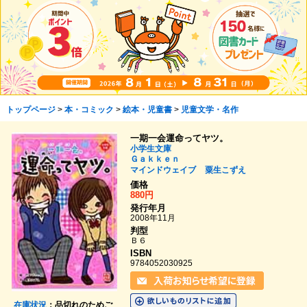
トップページ
>
本・コミック
>
絵本・児童書
>
児童文学・名作
一期一会運命ってヤツ。
小学生文庫
Ｇａｋｋｅｎ
マインドウェイブ
粟生こずえ
価格
880円
発行年月
2008年11月
判型
Ｂ６
ISBN
9784052030925
在庫状況
：品切れのためご