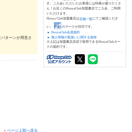
す。ご入会いただいたお客様には特典が盛りだくさ
ん！お近くのHonyaClub加盟書店でご入会、ご利用
いただけます。
Honya Club加盟書店は
にてご確認くださ
店舗一覧
い。
のマークが目印です。
HonyaClub会員規約
なパターンが用意さ
個人情報の取扱いに関する規程
※上記は加盟書店店頭で使用できるHonyaClubカー
ドの規約です。
ページ上部へ戻る