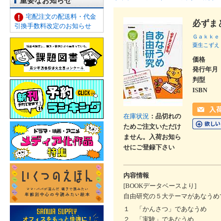
重要なお知らせ
宅配注文の配送料・代金
必ずま
引換手数料改定のお知らせ
Ｇａｋｋｅ
粟生こずえ
価格
発行年月
判型
ISBN
在庫状況
：品切れの
ためご注文いただけ
ません。入荷お知ら
せにご登録下さい
内容情報
[BOOKデータベースより]
自由研究の５大テーマがあなうめ
１ 「かんさつ」であなうめ
２ 「実験」であなうめ