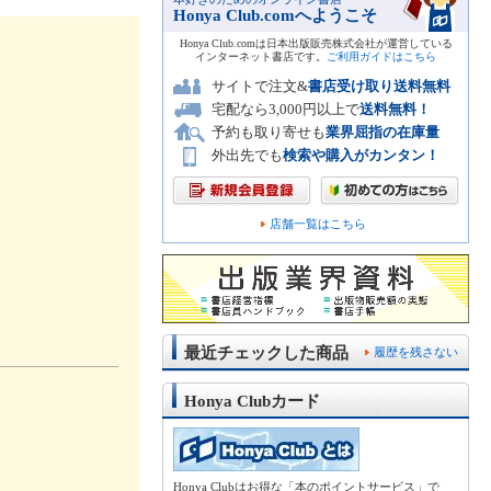
Honya Club.comへようこそ
Honya Club.comは日本出版販売株式会社が運営している
インターネット書店です。
ご利用ガイドはこちら
サイトで注文&
書店受け取り送料無料
宅配なら3,000円以上で
送料無料！
予約も取り寄せも
業界屈指の在庫量
外出先でも
検索や購入がカンタン！
店舗一覧はこちら
最近チェックした商品
履歴を残さない
Honya Clubカード
Honya Clubはお得な「本のポイントサービス」で