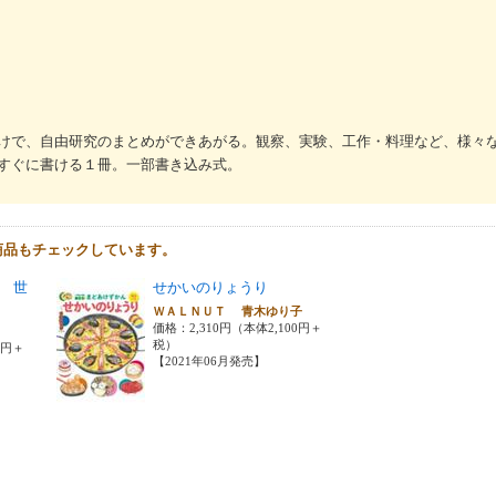
けで、自由研究のまとめができあがる。観察、実験、工作・料理など、様々
すぐに書ける１冊。一部書き込み式。
商品もチェックしています。
 世
せかいのりょうり
ＷＡＬＮＵＴ 青木ゆり子
価格：2,310円（本体2,100円＋
税）
0円＋
【2021年06月発売】