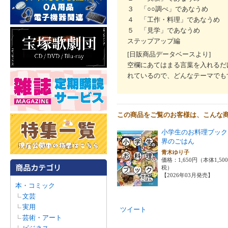
３ 「○○調べ」であなうめ
４ 「工作・料理」であなうめ
５ 「見学」であなうめ
ステップアップ編
[日販商品データベースより]
空欄にあてはまる言葉を入れるだ
れているので、どんなテーマでも
この商品をご覧のお客様は、こんな
小学生のお料理ブック
界のごはん
青木ゆり子
価格：1,650円（本体1,50
税）
【2026年03月発売】
本・コミック
文芸
実用
ツイート
芸術・アート