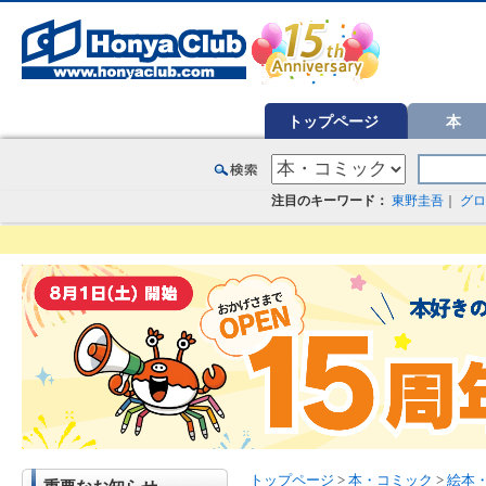
オンライン書店【ホンヤクラブ】はお好きな本屋での受け取りで送料無料！新刊予約・通販も。本（書籍）、雑誌、漫
トップページ
本
注目のキーワード：
東野圭吾
｜
グロ
トップページ
>
本・コミック
>
絵本