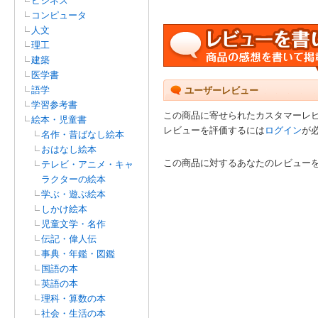
ビジネス
コンピュータ
人文
理工
建築
医学書
語学
ユーザーレビュー
学習参考書
この商品に寄せられたカスタマーレ
絵本・児童書
レビューを評価するには
ログイン
が
名作・昔ばなし絵本
おはなし絵本
この商品に対するあなたのレビュー
テレビ・アニメ・キャ
ラクターの絵本
学ぶ・遊ぶ絵本
しかけ絵本
児童文学・名作
伝記・偉人伝
事典・年鑑・図鑑
国語の本
英語の本
理科・算数の本
社会・生活の本