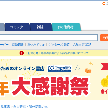
画（コミック）など在庫も充実
コミック
雑誌
その他商材
ーグー
｜
課題図書
｜
夏休みドリル
｜
ゲッターズ 2027
｜
六星占術 2027
【お知らせ】地震の影響による商品のお届けについて
・児童書
>
自由研究・課外活動の本