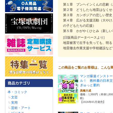
第１章 ブンヘインくんの悲劇（
第２章 どうしたら地雷はなくせ
第３章 カンボジアの悲しい歴史
第４章 広がる支援活動（大やけ
の子どもたちの応援）
第５章 かがやくひとみ（新しい
[日販商品データベースより]
地雷被害で左手を失っても、明る
地雷撤去作業支援や学校建設など
この商品をご覧のお客様は、こんな
マンガ爆速インストー
ル！ 教科書の日本文
ぎゅっと要約
高橋大成
本・コミック
価格：1,980円（本体1,80
文芸
税）
【2026年05月発売】
実用
芸術・アート