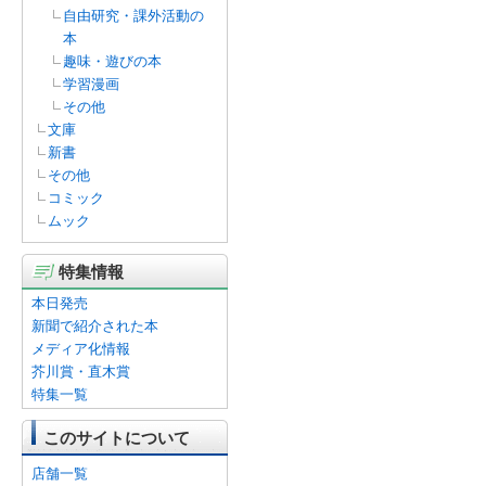
自由研究・課外活動の
本
趣味・遊びの本
学習漫画
その他
文庫
新書
その他
コミック
ムック
特集情報
本日発売
新聞で紹介された本
メディア化情報
芥川賞・直木賞
特集一覧
このサイトについて
店舗一覧