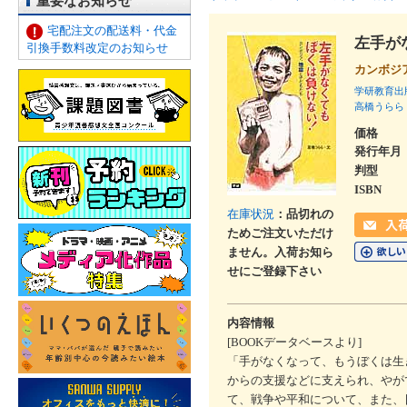
重要なお知らせ
宅配注文の配送料・代金
左手が
引換手数料改定のお知らせ
カンボジ
学研教育出
高橋うらら
価格
発行年月
判型
ISBN
在庫状況
：品切れの
ためご注文いただけ
ません。入荷お知ら
せにご登録下さい
内容情報
[BOOKデータベースより]
「手がなくなって、もうぼくは生
からの支援などに支えられ、やが
て、戦争や平和について、また、