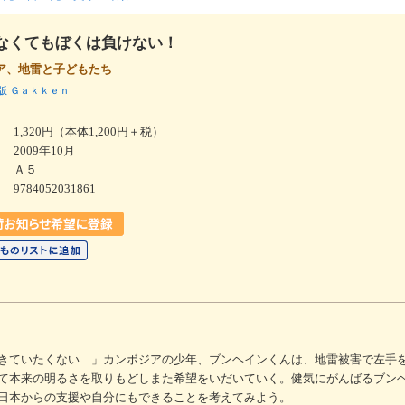
なくてもぼくは負けない！
ア、地雷と子どもたち
版
Ｇａｋｋｅｎ
1,320円（本体1,200円＋税）
2009年10月
Ａ５
9784052031861
きていたくない…」カンボジアの少年、ブンヘインくんは、地雷被害で左手
て本来の明るさを取りもどしまた希望をいだいていく。健気にがんばるブン
日本からの支援や自分にもできることを考えてみよう。