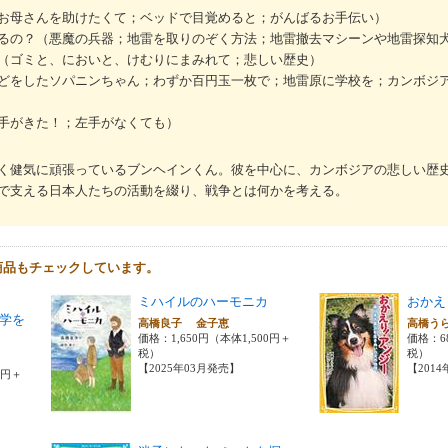
お母さんを助けたくて；ベッドで目覚めると；がんばるお手伝い）
るの？（悪魔の兵器；地雷を取りのぞく方法；地雷撤去マシーンや地雷探知
（ゴミと、においと、けむりにまみれて；悲しい歴史）
どをしたソパニンちゃん；わずか百円玉一枚で；地雷原に学校を；カンボジ
手がきた！；左手がなくても）
く健気に頑張っているブンヘインくん。彼を中心に、カンボジアの悲しい歴
で支える日本人たちの活動を綴り、戦争とは何かを考える。
商品もチェックしています。
ミハイルのハーモニカ
おかえ
学を
高橋良子 金子恵
高橋う
価格：1,650円（本体1,500円＋
価格：6
税）
税）
【2025年03月発売】
【201
0円＋