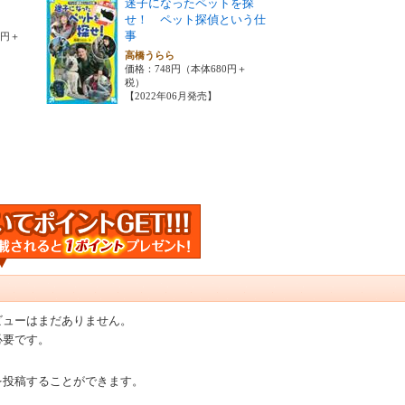
迷子になったペットを探
せ！ ペット探偵という仕
事
0円＋
高橋うらら
価格：748円（本体680円＋
税）
【2022年06月発売】
ビューはまだありません。
必要です。
を投稿することができます。