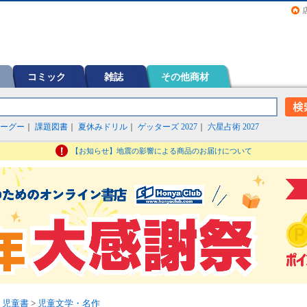
画（コミック）など在庫も充実
コミック
雑誌
その他商材
ーグー
｜
課題図書
｜
夏休みドリル
｜
ゲッターズ 2027
｜
六星占術 2027
【お知らせ】地震の影響による商品のお届けについて
・児童書
>
児童文学・名作