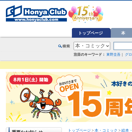
オンライン書店【ホンヤクラブ】はお好きな本屋での受け取りで送料無料！新刊予約・通販も。本（書籍）、雑誌、漫
トップページ
本
注目のキーワード：
東野圭吾
｜
グロ
トップページ
>
本・コミック
>
絵本