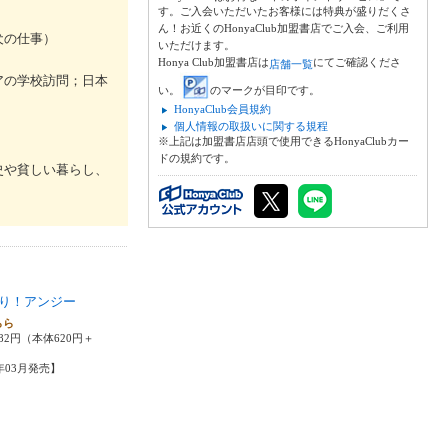
す。ご入会いただいたお客様には特典が盛りだくさ
ん！お近くのHonyaClub加盟書店でご入会、ご利用
犬の仕事）
いただけます。
Honya Club加盟書店は
にてご確認くださ
店舗一覧
アの学校訪問；日本
い。
のマークが目印です。
HonyaClub会員規約
個人情報の取扱いに関する規程
※上記は加盟書店店頭で使用できるHonyaClubカー
ドの規約です。
史や貧しい暮らし、
り！アンジー
らら
82円（本体620円＋
4年03月発売】