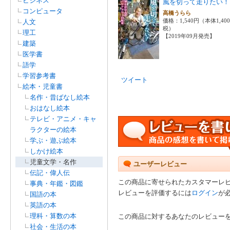
ビジネス
風を切って走りたい！
コンピュータ
高橋うらら
価格：1,540円（本体1,40
人文
税）
理工
【2019年09月発売】
建築
医学書
語学
学習参考書
ツイート
絵本・児童書
名作・昔ばなし絵本
おはなし絵本
テレビ・アニメ・キャ
ラクターの絵本
学ぶ・遊ぶ絵本
しかけ絵本
児童文学・名作
ユーザーレビュー
伝記・偉人伝
この商品に寄せられたカスタマーレ
事典・年鑑・図鑑
レビューを評価するには
ログイン
が
国語の本
英語の本
理科・算数の本
この商品に対するあなたのレビュー
社会・生活の本