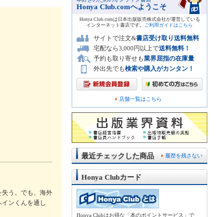
Honya Club.comへようこそ
Honya Club.comは日本出版販売株式会社が運営している
インターネット書店です。
ご利用ガイドはこちら
サイトで注文&
書店受け取り送料無料
宅配なら3,000円以上で
送料無料！
予約も取り寄せも
業界屈指の在庫量
外出先でも
検索や購入がカンタン！
店舗一覧はこちら
最近チェックした商品
履歴を残さない
Honya Clubカード
を失う。でも、海外
ヘインくんを通し
Honya Clubはお得な「本のポイントサービス」で