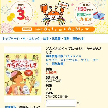
トップページ
>
本・コミック
>
絵本・児童書
>
理科・算数の本
どんどんめくってはっけん！からだのふ
しぎ
学研教育出版
Ｇａｋｋｅｎ
ロウイー・ストーウェル
ケイト・リー
ク
阿部和厚
価格
2,200円
発行年月
2013年03月
判型
Ａ４
ISBN
9784052036439
点
在庫状況
：在庫あり（1～2