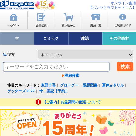
オンライン書店
【ホンヤクラブドットコム】
ログイン
会員登録
買い物かご
店舗一覧
ご利用ガイド
本
コミック
雑誌
その他商材
検索
詳細検索
注目のキーワード：
東野圭吾
｜
グローグー
｜
課題図書
｜
夏休みドリル
｜
ゲッターズ 2027
｜
十二国記【予約】
【ご案内】お盆期間の配送について