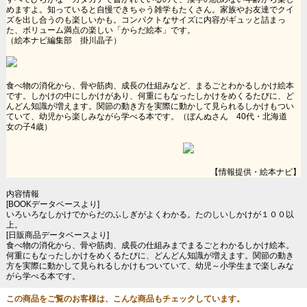
めますよ。知っていると自慢できちゃう雑学もたくさん。家族やお友達でクイ
ズを出し合うのも楽しいかも。コンパクトなサイズに内容がギュッと詰まっ
た、ボリューム満点の楽しい「からだ絵本」です。
（絵本ナビ編集部 掛川晶子）
食べ物の消化から、骨や筋肉、成長の仕組みなど、まるごとわかるしかけ絵本
です。しかけの中にしかけがあり、何重にもなったしかけをめくるたびに、ど
んどん知識が増えます。関節の動き方を実際に動かして見られるしかけもつい
ていて、幼児から楽しみながら学べる本です。（ぼんぬさん 40代・北海道
女の子4歳）
【情報提供・絵本ナビ】
内容情報
[BOOKデータベースより]
いろいろなしかけでからだのふしぎがよくわかる。たのしいしかけが１００以
上。
[日販商品データベースより]
食べ物の消化から、骨や筋肉、成長の仕組みまでまるごとわかるしかけ絵本。
何重にもなったしかけをめくるたびに、どんどん知識が増えます。関節の動き
方を実際に動かして見られるしかけもついていて、幼児～小学生まで楽しみな
がら学べる本です。
この商品をご覧のお客様は、こんな商品もチェックしています。