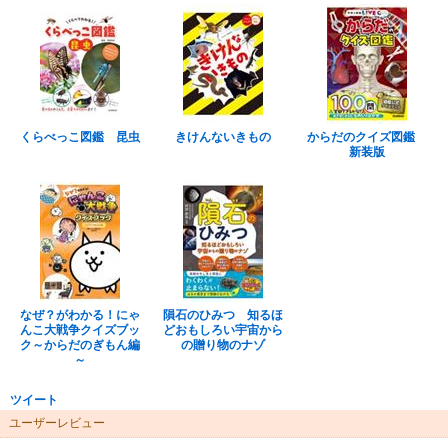
くらべっこ図鑑 昆虫
きけんないきもの
からだのクイズ図鑑
新装版
なぜ？がわかる！にゃ
隕石のひみつ 知るほ
んこ大戦争クイズブッ
どおもしろい宇宙から
ク～からだのぎもん編
の贈り物のナゾ
～
ツイート
ユーザーレビュー