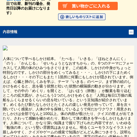
日で出荷、新刊の場合、発
売日以降のお届けになりま
す）
内容情報
人体について学べるしかけ絵本。「たべる」「いきる」「ほねときんにく」
「のう」「かんじる」「せいちょうとなおすちから」の、6つのテーマにフォー
カスして人間の体のひみつをさぐります。この絵本、しかけの中身がちょっと
特別なのです。しかけの部分をめくってみると・・・、しかけの下にまためく
るしかけ・・・その下にもまた！1箇所に何重にもしかけが隠されています。例
えば、心臓と肺のしくみを学ぶ、テーマ「いきる」のページ。まず肺の絵のし
かけをめくると、息を吸う状態と吐いた状態の横隔膜の動きが分かります。そ
して、その中の「めくり」を開くと、「はいほう（肺胞）」が酸素を取り込む
ところの拡大図が。さらにもう1つのしかけをめくると「人間は毎日1万個の風
船をふくらませるくらいの息を吐いている」という豆知識が紹介されていま
す。めくるたび新たなしかけとたくさんの楽しい発見が待っていて、扉を次々
開いていく感覚が、人体の中を探検しているようで何だかワクワク！用意され
たしかけは全部でなんと100以上。体の内部が覗けたり、クイズの答えが出てき
たり。さわって感触を確かめたり、動かして体の動きを学べるしかけもありま
す。人体について、かなり深い知識まで掘り下げられた内容ですが、いわゆる
「勉強の本」という堅い雰囲気はありません。明るくユーモラスなイラストが
親しみやすく、クイズやゲームの感覚で知識がどんどん身につきそう。説明も
すべてひらがな・カタカナで書かれているので、漢字の読めない年齢から楽し