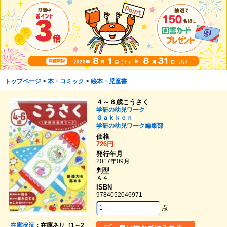
トップページ
>
本・コミック
>
絵本・児童書
４～６歳こうさく
学研の幼児ワーク
Ｇａｋｋｅｎ
学研の幼児ワーク編集部
価格
726円
発行年月
2017年09月
判型
Ａ４
ISBN
9784052046971
点
在庫状況
：在庫あり（1～2