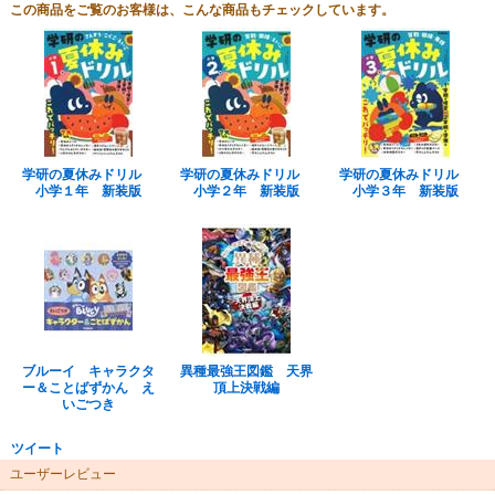
この商品をご覧のお客様は、こんな商品もチェックしています。
学研の夏休みドリル
学研の夏休みドリル
学研の夏休みドリル
小学１年 新装版
小学２年 新装版
小学３年 新装版
ブルーイ キャラクタ
異種最強王図鑑 天界
ー＆ことばずかん え
頂上決戦編
いごつき
ツイート
ユーザーレビュー