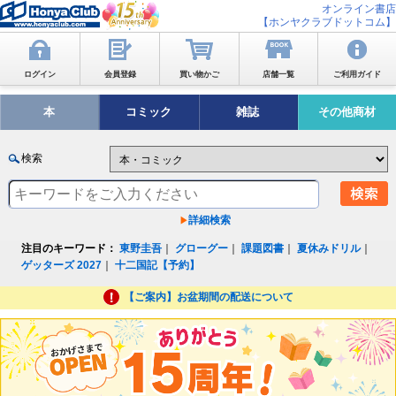
オンライン書店
【ホンヤクラブドットコム】
ログイン
会員登録
買い物かご
店舗一覧
ご利用ガイド
本
コミック
雑誌
その他商材
検索
詳細検索
注目のキーワード：
東野圭吾
｜
グローグー
｜
課題図書
｜
夏休みドリル
｜
ゲッターズ 2027
｜
十二国記【予約】
【ご案内】お盆期間の配送について