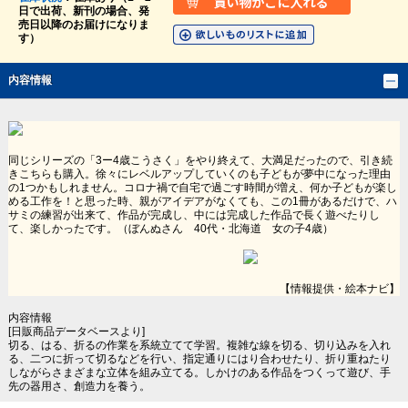
日で出荷、新刊の場合、発
売日以降のお届けになりま
す）
内容情報
同じシリーズの「3ー4歳こうさく」をやり終えて、大満足だったので、引き続
きこちらも購入。徐々にレベルアップしていくのも子どもが夢中になった理由
の1つかもしれません。コロナ禍で自宅で過ごす時間が増え、何か子どもが楽し
める工作を！と思った時、親がアイデアがなくても、この1冊があるだけで、ハ
サミの練習が出来て、作品が完成し、中には完成した作品で長く遊べたりし
て、楽しかったです。（ぼんぬさん 40代・北海道 女の子4歳）
【情報提供・絵本ナビ】
内容情報
[日販商品データベースより]
切る、はる、折るの作業を系統立てて学習。複雑な線を切る、切り込みを入れ
る、二つに折って切るなどを行い、指定通りにはり合わせたり、折り重ねたり
しながらさまざまな立体を組み立てる。しかけのある作品をつくって遊び、手
先の器用さ、創造力を養う。