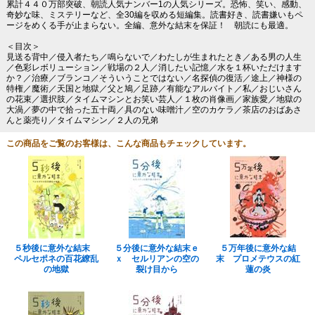
累計４４０万部突破、朝読人気ナンバー1の人気シリーズ。恐怖、笑い、感動、
奇妙な味、ミステリーなど、全30編を収める短編集。読書好き、読書嫌いもペ
ージをめくる手が止まらない。全編、意外な結末を保証！ 朝読にも最適。
＜目次＞
見送る背中／侵入者たち／鳴らないで／わたしが生まれたとき／ある男の人生
／色彩レボリューション／戦場の２人／消したい記憶／水を１杯いただけます
か？／治療／ブランコ／そういうことではない／名探偵の復活／途上／神様の
特権／魔術／天国と地獄／父と鳩／足跡／有能なアルバイト／私／おじいさん
の花束／選択肢／タイムマシンとお笑い芸人／１枚の肖像画／家族愛／地獄の
大渦／夢の中で拾った五十両／具のない味噌汁／空のカケラ／茶店のおばあさ
んと薬売り／タイムマシン／２人の兄弟
この商品をご覧のお客様は、こんな商品もチェックしています。
５秒後に意外な結末
５分後に意外な結末ｅ
５万年後に意外な結
ペルセポネの百花繚乱
ｘ セルリアンの空の
末 プロメテウスの紅
の地獄
裂け目から
蓮の炎