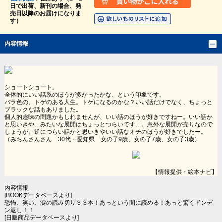
日で出荷、新刊の場合、発
売日以降のお届けになりま
す）
内容情報
ショートショート。
全体的にいい話系のほうが多かったかな、という印象です。
バラ色の、トゲのある人生。トゲになるのかな？いい話だけでなく、ちょっと
ブラックな話もありました。
個人的趣味の問題かもしれませんが、いい話のほうが好きですねー。いい話か
と思いきや…みたいな展開はちょっとつらいです…。意外な展開が売りなので
しょうが。逆につらい話かと思いきやいい話なオチのほうが好きでしたー。
（みちんさんさん 30代・愛知県 女の子9歳、女の子7歳、女の子3歳）
【情報提供・絵本ナビ】
内容情報
[BOOKデータベースより]
恐怖、笑い、涙の読み切り３３本！あっという間に読める！あっと驚くドンデ
ン返し！！
[日販商品データベースより]