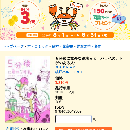
トップページ
>
本・コミック
>
絵本・児童書
>
児童文学・名作
５分後に意外な結末ｅｘ バラ色の、ト
ゲのある人生
Ｇａｋｋｅｎ
桃戸ハル
ｕｓｉ
価格
1,210円
発行年月
2018年12月
判型
Ｂ６
ISBN
9784052049309
点
在庫状況
：在庫あり（1～2