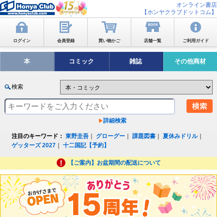
オンライン書店
【ホンヤクラブドットコム】
ログイン
会員登録
買い物かご
店舗一覧
ご利用ガイド
本
コミック
雑誌
その他商材
検索
詳細検索
注目のキーワード：
東野圭吾
｜
グローグー
｜
課題図書
｜
夏休みドリル
｜
ゲッターズ 2027
｜
十二国記【予約】
【ご案内】お盆期間の配送について