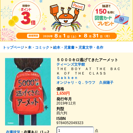
トップページ
>
本・コミック
>
絵本・児童書
>
児童文学・名作
５０００キロ逃げてきたアーメット
ティーンズ文学館
ＴＨＥ ＢＯＹ ＡＴ ＴＨＥ ＢＡＣ
Ｋ ＯＦ ＴＨＥ ＣＬＡＳＳ
Ｇａｋｋｅｎ
オンジャリ・Ｑ．ラウフ
久保陽子
価格
1,650円
発行年月
2019年12月
判型
四六判
ISBN
9784052049323
点
在庫状況
：在庫あり（1～2