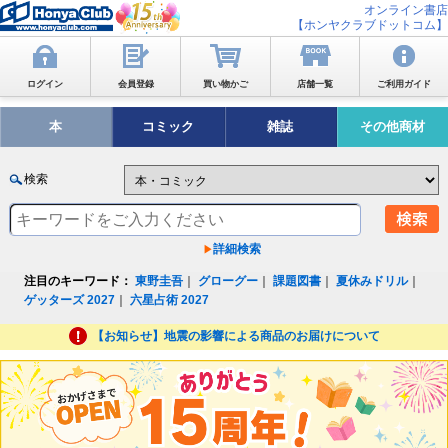
オンライン書店
【ホンヤクラブドットコム】
ログイン
会員登録
買い物かご
店舗一覧
ご利用ガイド
本
コミック
雑誌
その他商材
検索
詳細検索
注目のキーワード：
東野圭吾
｜
グローグー
｜
課題図書
｜
夏休みドリル
｜
ゲッターズ 2027
｜
六星占術 2027
【お知らせ】地震の影響による商品のお届けについて