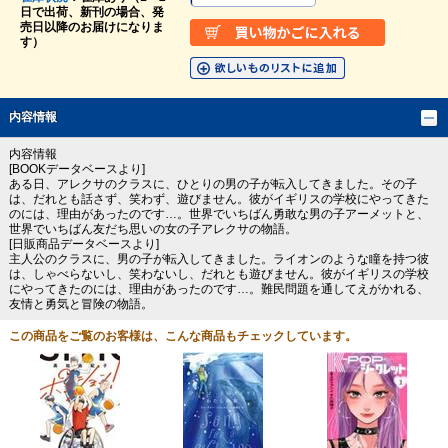
日で出荷、新刊の場合、発
売日以降のお届けになりま
す）
内容情報
内容情報
[BOOKデータベースより]
ある日、アレクサのクラスに、ひとりの男の子が転入してきました。その子
は、だれとも話さず、笑わず、遊びません。彼がイギリスの学校にやってきた
のには、理由があったのです…。世界でいちばん勇敢な男の子アーメットと、
世界でいちばん友だち思いの女の子アレクサの物語。
[日販商品データベースより]
主人公のクラスに、男の子が転入してきました。ライオンのような瞳を持つ彼
は、しゃべらないし、笑わないし、だれとも遊びません。彼がイギリスの学校
にやってきたのには、理由があったのです…。難民問題を通してえがかれる、
友情と勇気と冒険の物語。
この商品をご覧のお客様は、こんな商品もチェックしています。