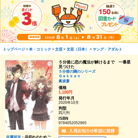
トップページ
>
本・コミック
>
文芸
>
文芸（日本）
>
ヤング・アダルト
５分後に恋の魔法が解けるまで 一番星
見つけた
５分後の隣のシリーズ
Ｇａｋｋｅｎ
眞波蒼
価格
1,100円
発行年月
2020年10月
判型
四六判
ISBN
9784052052965
在庫状況
：品切れのためご