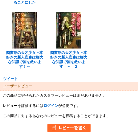
ることにした
図書館の天才少女～本
図書館の天才少女～本
好きの新人官吏は膨大
好きの新人官吏は膨大
な知識で国を救いま
な知識で国を救いま
す！～
す！～ ２
ツイート
ユーザーレビュー
この商品に寄せられたカスタマーレビューはまだありません。
レビューを評価するには
ログイン
が必要です。
この商品に対するあなたのレビューを投稿することができます。