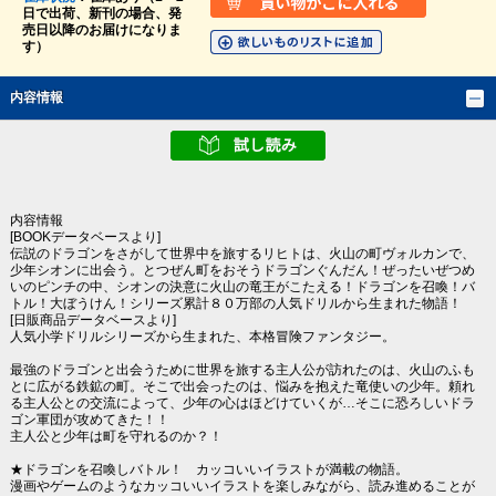
日で出荷、新刊の場合、発
売日以降のお届けになりま
す）
内容情報
内容情報
[BOOKデータベースより]
伝説のドラゴンをさがして世界中を旅するリヒトは、火山の町ヴォルカンで、
少年シオンに出会う。とつぜん町をおそうドラゴンぐんだん！ぜったいぜつめ
いのピンチの中、シオンの決意に火山の竜王がこたえる！ドラゴンを召喚！バ
トル！大ぼうけん！シリーズ累計８０万部の人気ドリルから生まれた物語！
[日販商品データベースより]
人気小学ドリルシリーズから生まれた、本格冒険ファンタジー。
最強のドラゴンと出会うために世界を旅する主人公が訪れたのは、火山のふも
とに広がる鉄鉱の町。そこで出会ったのは、悩みを抱えた竜使いの少年。頼れ
る主人公との交流によって、少年の心はほどけていくが…そこに恐ろしいドラ
ゴン軍団が攻めてきた！！
主人公と少年は町を守れるのか？！
★ドラゴンを召喚しバトル！ カッコいいイラストが満載の物語。
漫画やゲームのようなカッコいいイラストを楽しみながら、読み進めることが