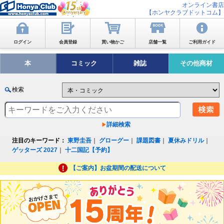
オンライン書店
【ホンヤクラブドットコム】
ログイン
会員登録
買い物かご
店舗一覧
ご利用ガイド
本
コミック
雑誌
その他商材
検索
詳細検索
注目のキーワード：
東野圭吾
｜
グローグー
｜
課題図書
｜
夏休みドリル
｜
ゲッターズ 2027
｜
十二国記【予約】
【ご案内】お盆期間の配送について