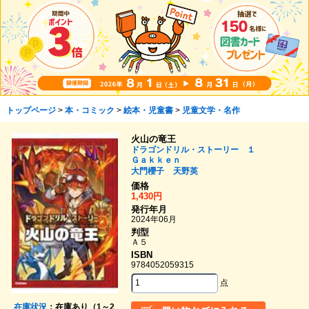
トップページ
>
本・コミック
>
絵本・児童書
>
児童文学・名作
火山の竜王
ドラゴンドリル・ストーリー １
Ｇａｋｋｅｎ
大門櫻子
天野英
価格
1,430円
発行年月
2024年06月
判型
Ａ５
ISBN
9784052059315
点
在庫状況
：在庫あり（1～2