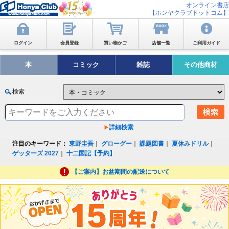
オンライン書店
【ホンヤクラブドットコム】
ログイン
会員登録
買い物かご
店舗一覧
ご利用ガイド
本
コミック
雑誌
その他商材
検索
詳細検索
注目のキーワード：
東野圭吾
｜
グローグー
｜
課題図書
｜
夏休みドリル
｜
ゲッターズ 2027
｜
十二国記【予約】
【ご案内】お盆期間の配送について