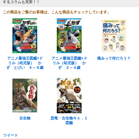
するコラムも充実！！
この商品をご覧のお客様は、こんな商品もチェックしています。
アニメ最強王図鑑×ド
アニメ最強王図鑑×ド
痛みって何だろう？
リル（幼児版） か
リル（幼児版） か
ず とけい ４～６歳
ず ３～４歳
古生物
恐竜・古生物Ｎｏ．１
図鑑
ツイート