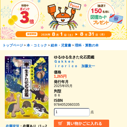
トップページ
>
本・コミック
>
絵本・児童書
>
理科・算数の本
ゆるゆる生きた化石図鑑
Ｇａｋｋｅｎ
ｉｒｏｒｉｃｏ
加藤太一
価格
1,265円
発行年月
2025年05月
判型
Ｂ６
ISBN
9784052060335
点
在庫状況
：在庫あり（1～2