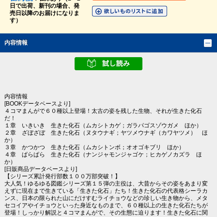
日で出荷、新刊の場合、発
売日以降のお届けになりま
す）
内容情報
内容情報
[BOOKデータベースより]
４コマまんがで６０種以上登場！太古の姿を残した生物、それが生きた化石
だ！
１章 いきいき 生きた化石（ムカシトカゲ；ガラパゴスゾウガメ ほか）
２章 ざぼざぼ 生きた化石（ヌタウナギ；ヤツメウナギ（カワヤツメ） ほ
か）
３章 かつかつ 生きた化石（ムカシトンボ；オオゴキブリ ほか）
４章 ぱらぱら 生きた化石（ナンジャモンジャゴケ；ヒカゲノカズラ ほ
か）
[日販商品データベースより]
【シリーズ累計発行部数１００万部突破！】
大人気！ゆるゆる図鑑シリーズ第１５弾の主役は、大昔からその姿をあまり変
えずに現在まで生きている「生きた化石」たち！生きた化石の代表格シーラカ
ンス、日本の限られた山にだけすむライチョウなどの珍しい生き物から、メタ
セコイアやイチョウといった身近なものまで、６０種以上の生きた化石たちが
登場！しっかり解説と４コマまんがで、その生態に迫ります！生きた化石に関