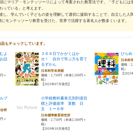
初頭にマリア・モンテッソーリによって考案された教育法です。「子どもには
わっている」と考えます。
達し、学んでいく子どもの姿を理解して適切に援助することで、自立した人
少期にモンテッソーリ教育を受けた、世界で活躍する著名人が数多くいます。
商品もチェックしています。
むよ
３６６日でかがくはか
ひらめ
お話
せ！ 自分で学ぶ力を育て
日本科
るずかん
価格：2,
税）
樹
日本科学未来館
【202
0円＋
価格：2,750円（本体2,500円＋
税）
【2025年07月発売】
ルブ
小学校教科書単元別到達目
標と評価規準 算数 日
文 １ー６年
綜合研
日本標準教育研究所
0円＋
価格：2,750円（本体2,500円＋
税）
【2019年10月発売】