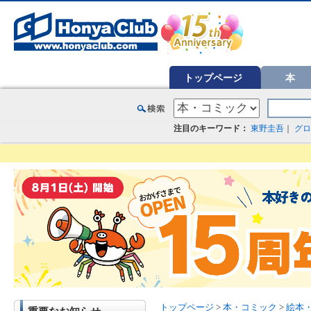
オンライン書店【ホンヤクラブ】はお好きな本屋での受け取りで送料無料！新刊予約・通販も。本（書籍）、雑誌、漫
トップページ
本
注目のキーワード：
東野圭吾
｜
グロ
トップページ
>
本・コミック
>
絵本