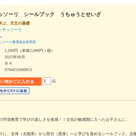
ッソーリ シールブック うちゅうとせいざ
学ぶ、天文の基礎
ンテッソーリ
ｎ
ッソーリ教育綜合研究所
2,200円（本体2,000円＋税）
2025年09月
Ｂ４
9784052060953
点
の宇宙教育で学びの楽しさを体感！！文化の敏感期に入ったお子さんに。
スに、全体（太陽系）から部分（星座）へと学びを進めるシールブック。太