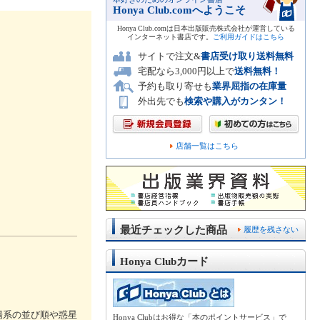
Honya Club.comへようこそ
Honya Club.comは日本出版販売株式会社が運営している
インターネット書店です。
ご利用ガイドはこちら
サイトで注文&
書店受け取り送料無料
宅配なら3,000円以上で
送料無料！
予約も取り寄せも
業界屈指の在庫量
外出先でも
検索や購入がカンタン！
店舗一覧はこちら
最近チェックした商品
履歴を残さない
Honya Clubカード
陽系の並び順や惑星
Honya Clubはお得な「本のポイントサービス」で