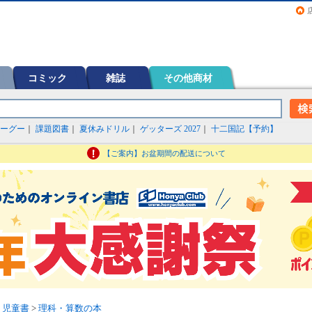
画（コミック）など在庫も充実
コミック
雑誌
その他商材
ーグー
｜
課題図書
｜
夏休みドリル
｜
ゲッターズ 2027
｜
十二国記【予約】
【ご案内】お盆期間の配送について
・児童書
>
理科・算数の本