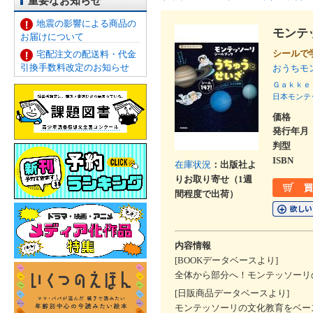
重要なお知らせ
地震の影響による商品の
モンテ
お届けについて
シールで
宅配注文の配送料・代金
引換手数料改定のお知らせ
おうちモ
Ｇａｋｋｅ
日本モンテ
価格
発行年月
判型
ISBN
在庫状況
：出版社よ
りお取り寄せ（1週
間程度で出荷）
内容情報
[BOOKデータベースより]
全体から部分へ！モンテッソーリ
[日販商品データベースより]
モンテッソーリの文化教育をベー