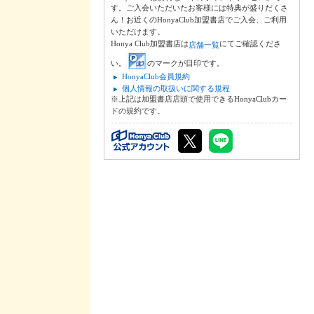
す。ご入会いただいたお客様には特典が盛りだくさ
ん！お近くのHonyaClub加盟書店でご入会、ご利用
いただけます。
Honya Club加盟書店は
にてご確認くださ
店舗一覧
い。
のマークが目印です。
HonyaClub会員規約
個人情報の取扱いに関する規程
※上記は加盟書店店頭で使用できるHonyaClubカー
ドの規約です。