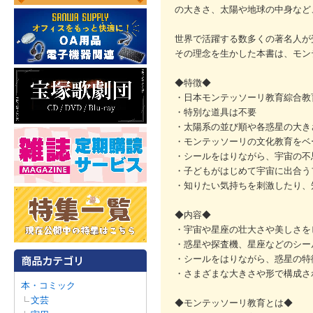
の大きさ、太陽や地球の中身など
世界で活躍する数多くの著名人が
その理念を生かした本書は、モン
◆特徴◆
・日本モンテッソーリ教育綜合教
・特別な道具は不要
・太陽系の並び順や各惑星の大き
・モンテッソーリの文化教育をベ
・シールをはりながら、宇宙の不
・子どもがはじめて宇宙に出合う
・知りたい気持ちを刺激したり、
◆内容◆
・宇宙や星座の壮大さや美しさを
・惑星や探査機、星座などのシー
・シールをはりながら、惑星の特
・さまざまな大きさや形で構成さ
本・コミック
文芸
◆モンテッソーリ教育とは◆