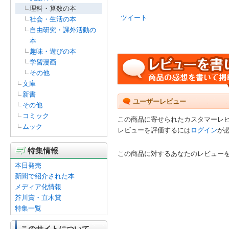
理科・算数の本
ツイート
社会・生活の本
自由研究・課外活動の
本
趣味・遊びの本
学習漫画
その他
文庫
新書
ユーザーレビュー
その他
コミック
この商品に寄せられたカスタマーレ
ムック
レビューを評価するには
ログイン
が
特集情報
この商品に対するあなたのレビュー
本日発売
新聞で紹介された本
メディア化情報
芥川賞・直木賞
特集一覧
このサイトについて