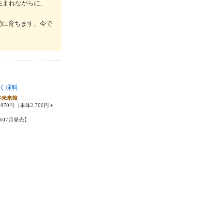
生まれながらに、
間に育ちます。今で
く理科
学未来館
970円（本体2,700円＋
5年07月発売】