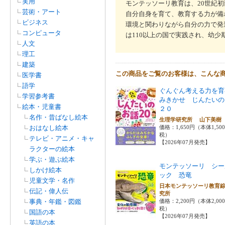
実用
モンテッソーリ教育は、20世紀
芸術・アート
自分自身を育て、教育する力が備
ビジネス
環境と関わりながら自分の力で発
コンピュータ
は110以上の国で実践され、幼
人文
理工
建築
この商品をご覧のお客様は、こんな
医学書
語学
ぐんぐん考える力を育
学習参考書
みきかせ じんたいの
絵本・児童書
２０
名作・昔ばなし絵本
生理学研究所 山下美
おはなし絵本
価格：1,650円（本体1,50
税）
テレビ・アニメ・キャ
【2026年07月発売】
ラクターの絵本
学ぶ・遊ぶ絵本
モンテッソーリ シー
しかけ絵本
ック 恐竜
児童文学・名作
日本モンテッソーリ教育
伝記・偉人伝
究所
事典・年鑑・図鑑
価格：2,200円（本体2,00
税）
国語の本
【2026年07月発売】
英語の本