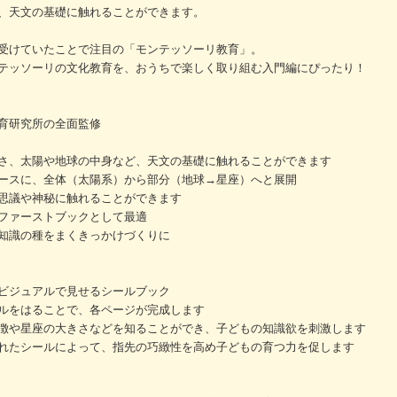
、天文の基礎に触れることができます。
受けていたことで注目の「モンテッソーリ教育」。
テッソーリの文化教育を、おうちで楽しく取り組む入門編にぴったり！
育研究所の全面監修
さ、太陽や地球の中身など、天文の基礎に触れることができます
ースに、全体（太陽系）から部分（地球→星座）へと展開
思議や神秘に触れることができます
ファーストブックとして最適
知識の種をまくきっかけづくりに
ビジュアルで見せるシールブック
ルをはることで、各ページが完成します
徴や星座の大きさなどを知ることができ、子どもの知識欲を刺激します
れたシールによって、指先の巧緻性を高め子どもの育つ力を促します