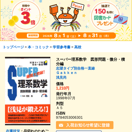
トップページ
>
本・コミック
>
学習参考書
>
高校
スーパー理系数学 図形問題・微分・積
分編
志望タイプ別合格一直線
Ｇａｋｋｅｎ
浅見尚
価格
1,210円
発行年月
1998年07月
判型
Ａ５
ISBN
9784053006301
在庫状況
：品切れのためご