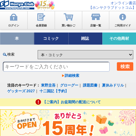
オンライン書店
【ホンヤクラブドットコム】
ログイン
会員登録
買い物かご
店舗一覧
ご利用ガイド
本
コミック
雑誌
その他商材
検索
詳細検索
注目のキーワード：
東野圭吾
｜
グローグー
｜
課題図書
｜
夏休みドリル
｜
ゲッターズ 2027
｜
十二国記【予約】
【ご案内】お盆期間の配送について