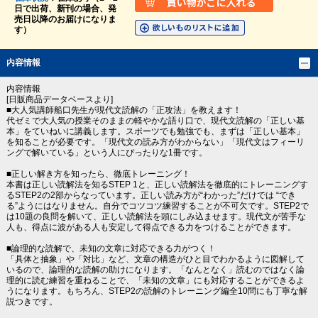
日で出荷、新刊の場合、発
売日以降のお届けになりま
す）
内容情報
内容情報
[日販商品データベースより]
■大人気講師船口先生が現代文読解の「正攻法」を教えます！
代ゼミで大人気の授業そのままの軽やかな語り口で、現代文読解の「正しい基
本」をていねいに講義します。スポーツでも勉強でも、まずは「正しい基本」
を知ることが必要です。「現代文の読み方がわからない」「現代文はフィーリ
ングで解いている」という人にぴったりな1冊です。
■正しい解き方を知ったら、徹底トレーニング！
本書は正しい読解法を知るSTEP 1と、正しい読解法を徹底的にトレーニングす
るSTEP2の2部からなっています。正しい読み方が“わかった”だけでは “でき
る”ようにはなりません。自分でコツコツ練習することが不可欠です。STEP2で
は10題の良問を解いて、正しい読解法を頭にしみ込ませます。現代文が苦手な
人も、得点に波がある人も安定して得点できる力をつけることができます。
■論理的な読解で、未知の文章に対応できる力がつく！
「具体と抽象」や「対比」など、文章の構造がひと目でわかるように図解して
いるので、論理的な読解の助けになります。「なんとなく」読むのではなく論
理的に読む練習を重ねることで、「未知の文章」にも対応することができるよ
うになります。もちろん、STEP2の読解のトレーニング編全10問にも丁寧な解
説つきです。