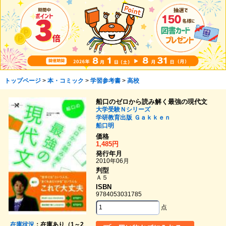
トップページ
>
本・コミック
>
学習参考書
>
高校
船口のゼロから読み解く最強の現代文
大学受験Ｎシリーズ
学研教育出版
Ｇａｋｋｅｎ
船口明
価格
1,485円
発行年月
2010年06月
判型
Ａ５
ISBN
9784053031785
点
在庫状況
：在庫あり（1～2