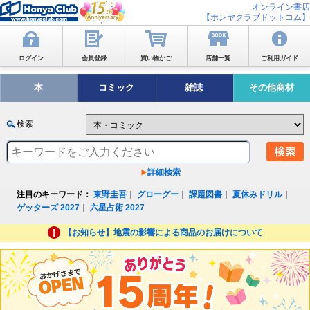
オンライン書店
【ホンヤクラブドットコム】
ログイン
会員登録
買い物かご
店舗一覧
ご利用ガイド
本
コミック
雑誌
その他商材
検索
詳細検索
注目のキーワード：
東野圭吾
｜
グローグー
｜
課題図書
｜
夏休みドリル
｜
ゲッターズ 2027
｜
六星占術 2027
【お知らせ】地震の影響による商品のお届けについて