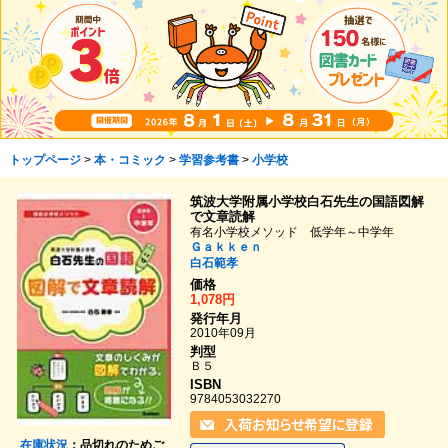
トップページ
>
本・コミック
>
学習参考書
>
小学校
筑波大学附属小学校白石先生の国語図解
で文章読解
有名小学校メソッド 低学年～中学年
Ｇａｋｋｅｎ
白石範孝
価格
1,078円
発行年月
2010年09月
判型
Ｂ５
ISBN
9784053032270
在庫状況
：品切れのためご