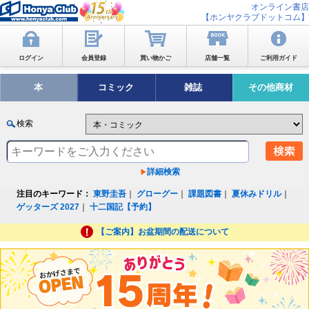
オンライン書店
【ホンヤクラブドットコム】
ログイン
会員登録
買い物かご
店舗一覧
ご利用ガイド
本
コミック
雑誌
その他商材
検索
詳細検索
注目のキーワード：
東野圭吾
｜
グローグー
｜
課題図書
｜
夏休みドリル
｜
ゲッターズ 2027
｜
十二国記【予約】
【ご案内】お盆期間の配送について