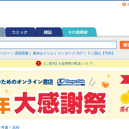
画（コミック）など在庫も充実
コミック
雑誌
その他商材
ーグー
｜
課題図書
｜
夏休みドリル
｜
ゲッターズ 2027
｜
十二国記【予約】
【ご案内】お盆期間の配送について
参考書
>
高校