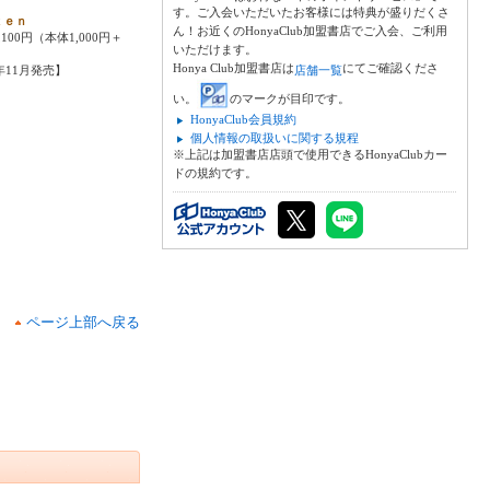
す。ご入会いただいたお客様には特典が盛りだくさ
ｋｅｎ
ん！お近くのHonyaClub加盟書店でご入会、ご利用
100円（本体1,000円＋
いただけます。
Honya Club加盟書店は
にてご確認くださ
4年11月発売】
店舗一覧
い。
のマークが目印です。
HonyaClub会員規約
個人情報の取扱いに関する規程
※上記は加盟書店店頭で使用できるHonyaClubカー
ドの規約です。
ページ上部へ戻る