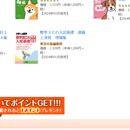
Ｇａｋｋｅｎ
＋
価格：1,155円（本体1,050円＋
Ｇａｋ
税）
価格：1,
【2024年03月発売】
税）
【202
日１
数学３Ｃの入試基礎 講義
４級
と演習 増補版
東京出版編集部
価格：1,320円（本体1,200円＋
税）
0円＋
【2024年01月発売】