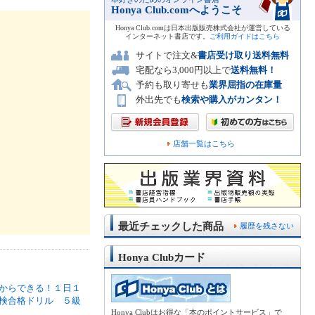
Honya Club.comへようこそ
Honya Club.comは日本出版販売株式会社が運営している
インターネット書店です。
ご利用ガイドはこちら
サイトで注文&
書店受け取り送料無料
宅配なら3,000円以上で
送料無料！
予約も取り寄せも
業界屈指の在庫量
外出先でも
検索や購入がカンタン！
店舗一覧はこちら
最近チェックした商品
履歴を残さない
Honya Clubカード
からできる！１日１
検合格ドリル ５級
Honya Clubはお得な「本のポイントサービス」で