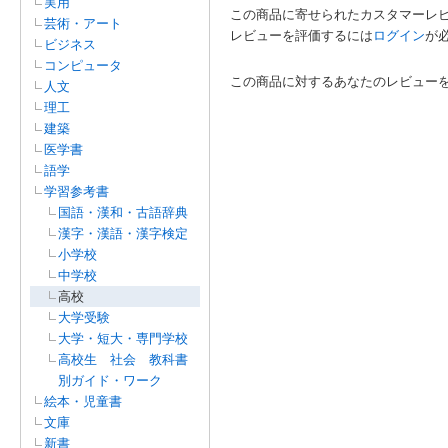
実用
この商品に寄せられたカスタマーレ
芸術・アート
レビューを評価するには
ログイン
が
ビジネス
コンピュータ
この商品に対するあなたのレビュー
人文
理工
建築
医学書
語学
学習参考書
国語・漢和・古語辞典
漢字・漢語・漢字検定
小学校
中学校
高校
大学受験
大学・短大・専門学校
高校生 社会 教科書
別ガイド・ワーク
絵本・児童書
文庫
新書