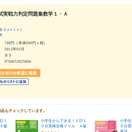
試実戦力判定問題集数学１・Ａ
版
Ｇａｋｋｅｎ
版
748円（本体680円＋税）
2012年03月
Ｂ５
9784053035806
商品もチェックしています。
日１
小学生からできる！１日１
小学生
５級
０分英検合格ドリル ４級
０分英
単語