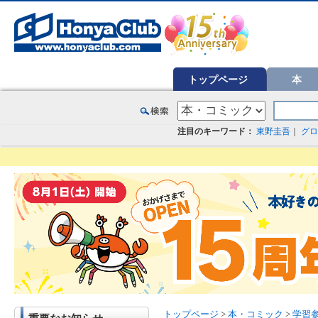
オンライン書店【ホンヤクラブ】はお好きな本屋での受け取りで送料無料！新刊予約・通販も。本（書籍）、雑誌、漫
トップページ
本
注目のキーワード：
東野圭吾
｜
グロ
トップページ
>
本・コミック
>
学習