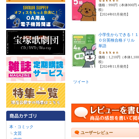
Ｇａｋｋｅｎ
価格：990円（本体900円
税）
【2024年03月発売】
小学生からできる！１
０分英検合格ドリル 
単語
Ｇａｋｋｅｎ
価格：1,210円（本体1,10
税）
【2024年11月発売】
ツイート
本・コミック
ユーザーレビュー
文芸