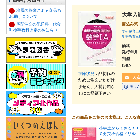
重要なお知らせ
地震の影響による商品の
大学入
お届けについて
書込み式
宅配注文の配送料・代金
引換手数料改定のお知らせ
学研教育出
学研教育出
価格
発行年月
判型
ISBN
在庫状況
：品切れの
ためご注文いただけ
ません。入荷お知ら
せにご登録下さい
この商品をご覧のお客様は、こんな
小学生からできる！１
０分英検合格ドリル 