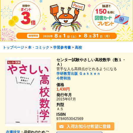
トップページ
>
本・コミック
>
学習参考書
>
高校
センター試験やさしい高校数学（数１・
Ａ）
苦手な人も高得点がとれるようになる
学研教育出版
Ｇａｋｋｅｎ
今野和浩
価格
1,430円
発行年月
2015年07月
判型
Ａ５
ISBN
9784053042569
在庫状況
：品切れのためご