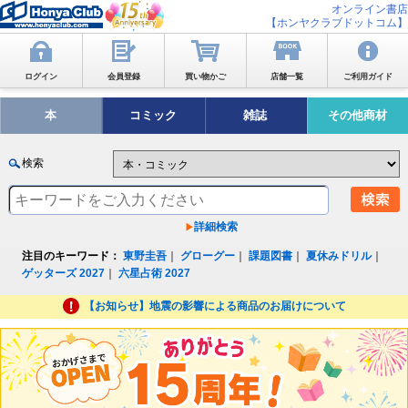
オンライン書店
【ホンヤクラブドットコム】
ログイン
会員登録
買い物かご
店舗一覧
ご利用ガイド
本
コミック
雑誌
その他商材
検索
詳細検索
注目のキーワード：
東野圭吾
｜
グローグー
｜
課題図書
｜
夏休みドリル
｜
ゲッターズ 2027
｜
六星占術 2027
【お知らせ】地震の影響による商品のお届けについて