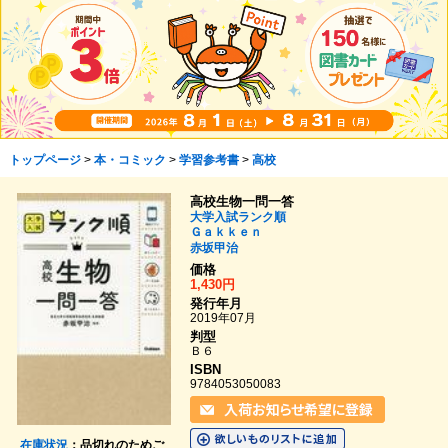
トップページ
>
本・コミック
>
学習参考書
>
高校
高校生物一問一答
大学入試ランク順
Ｇａｋｋｅｎ
赤坂甲治
価格
1,430円
発行年月
2019年07月
判型
Ｂ６
ISBN
9784053050083
在庫状況
：品切れのためご