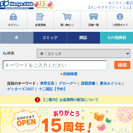
オンライン書店
【ホンヤクラブドットコム】
ログイン
会員登録
買い物かご
店舗一覧
ご利用ガイド
本
コミック
雑誌
その他商材
検索
詳細検索
注目のキーワード：
東野圭吾
｜
グローグー
｜
課題図書
｜
夏休みドリル
｜
ゲッターズ 2027
｜
十二国記【予約】
【ご案内】お盆期間の配送について