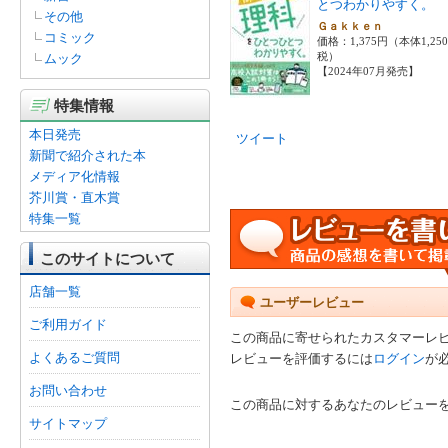
とつわかりやすく。
その他
Ｇａｋｋｅｎ
コミック
価格：1,375円（本体1,25
税）
ムック
【2024年07月発売】
特集情報
本日発売
ツイート
新聞で紹介された本
メディア化情報
芥川賞・直木賞
特集一覧
このサイトについて
店舗一覧
ユーザーレビュー
ご利用ガイド
この商品に寄せられたカスタマーレ
よくあるご質問
レビューを評価するには
ログイン
が
お問い合わせ
この商品に対するあなたのレビュー
サイトマップ