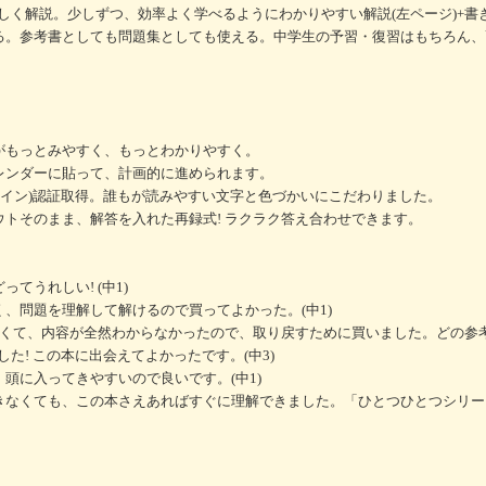
しく解説。少しずつ、効率よく学べるようにわかりやすい解説(左ページ)+書
きる。参考書としても問題集としても使える。中学生の予習・復習はもちろん
がもっとみやすく、もっとわかりやすく。
レンダーに貼って、計画的に進められます。
ザイン)認証取得。誰もが読みやすい文字と色づかいにこだわりました。
ウトそのまま、解答を入れた再録式! ラクラク答え合わせできます。
てうれしい! (中1)
、問題を理解して解けるので買ってよかった。(中1)
なくて、内容が全然わからなかったので、取り戻すために買いました。どの参
た! この本に出会えてよかったです。(中3)
頭に入ってきやすいので良いです。(中1)
きなくても、この本さえあればすぐに理解できました。「ひとつひとつシリー