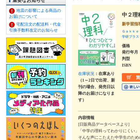
重要なお知らせ
地震の影響による商品の
中２理
お届けについて
新学習指
宅配注文の配送料・代金
引換手数料改定のお知らせ
Ｇａｋｋｅ
学研プラス
価格
発行年月
判型
ISBN
在庫状況
：在庫あり
（1～2日で出荷、新
刊の場合、発売日以
降のお届けになりま
す）
内容情報
[日販商品データベースより]
「中学の理科ってわかりにくい」
そんな声にこたえた中学生のため