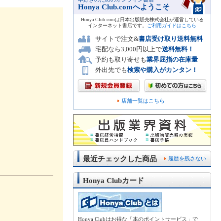
Honya Club.comへようこそ
Honya Club.comは日本出版販売株式会社が運営している
インターネット書店です。
ご利用ガイドはこちら
サイトで注文&
書店受け取り送料無料
宅配なら3,000円以上で
送料無料！
予約も取り寄せも
業界屈指の在庫量
外出先でも
検索や購入がカンタン！
店舗一覧はこちら
最近チェックした商品
履歴を残さない
Honya Clubカード
Honya Clubはお得な「本のポイントサービス」で