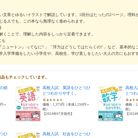
い文章とゆるいイラストで解説しています。1回分はたったの2ページ。理科
じる人でも、この本なら無理なく進められます。
着
解くことで、理解した内容をしっかり定着できます。
にも
『ニュートン』ってなに? 」「浮力はどうしてはたらくの? 」など、基本的な
学入学準備をしたい小学生や、高校生、学び直しをしたい大人の方にもおす
商品もチェックしています。
の総
高校入試 英語をひとつひ
高校入
とつわかりやすく。
とつわ
Ｇａｋｋｅｎ
Ｇａｋ
0円＋
価格：1,375円（本体1,250円＋
価格：1,
税）
税）
【2024年07月発売】
【202
つひ
高校入試 社会をひとつひ