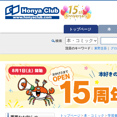
オンライン書店【ホンヤクラブ】はお好きな本屋での受け取りで送料無料！新刊予約・通販も。本（書籍）、雑誌、漫
トップページ
本
注目のキーワード：
東野圭吾
｜
グロ
トップページ
>
本・コミック
>
学習