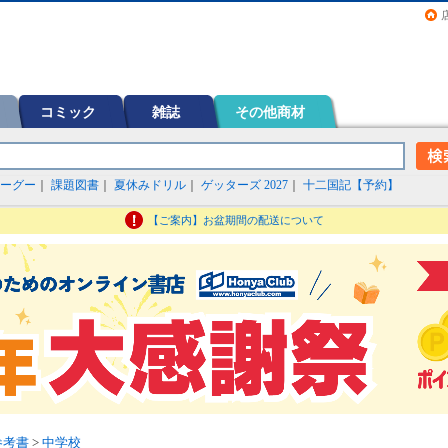
画（コミック）など在庫も充実
コミック
雑誌
その他商材
ーグー
｜
課題図書
｜
夏休みドリル
｜
ゲッターズ 2027
｜
十二国記【予約】
【ご案内】お盆期間の配送について
参考書
>
中学校