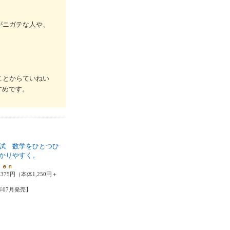
がニガテな人や、
ことからていねい
すめです。
試 数学をひとつひ
かりやすく。
ｋｅｎ
375円（本体1,250円＋
4年07月発売】