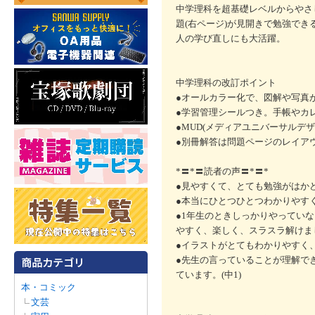
中学理科を超基礎レベルからやさ
題(右ページ)が見開きで勉強で
人の学び直しにも大活躍。
中学理科の改訂ポイント
●オールカラー化で、図解や写真
●学習管理シールつき。手帳やカ
●MUD(メディアユニバーサルデ
●別冊解答は問題ページのレイア
*〓*〓読者の声〓*〓*
●見やすくて、とても勉強がはかどっ
●本当にひとつひとつわかりやすく
●1年生のときしっかりやってい
やすく、楽しく、スラスラ解けまし
●イラストがとてもわかりやすく、
●先生の言っていることが理解で
ています。(中1)
本・コミック
文芸