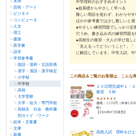
実用
中学理科のおすすめポイント
芸術・アート
●超基礎からやさしく学べる
ビジネス
難しい用語を使わず、わかりやす
コンピュータ
ほかの参考書では少し難しいと感
人文
●やさしい練習問題でしっかり定
理工
穴うめ、書き込み式の練習問題を
建築
●高校生の復習・大人の学び直し
医学書
「見えるってどういうこと? 」「
語学
に解説しています。中学入試、中
学習参考書
国語・漢和・古語辞典
漢字・漢語・漢字検定
この商品をご覧のお客様は、こんな
小学校
中学校
１０日間完成中１・２
高校
復習 ５科
大学受験
Ｇａｋｋｅｎ
大学・短大・専門学校
価格：1,155円（本体1,05
税）
高校生 社会 教科書
【2024年07月発売】
別ガイド・ワーク
絵本・児童書
文庫
高校入試 理科をひと
新書