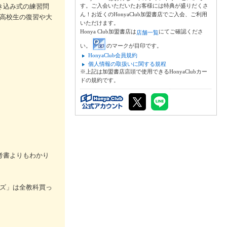
き込み式の練習問
す。ご入会いただいたお客様には特典が盛りだくさ
ん！お近くのHonyaClub加盟書店でご入会、ご利用
、高校生の復習や大
いただけます。
Honya Club加盟書店は
にてご確認くださ
店舗一覧
い。
のマークが目印です。
HonyaClub会員規約
個人情報の取扱いに関する規程
※上記は加盟書店店頭で使用できるHonyaClubカー
ドの規約です。
考書よりもわかり
ズ」は全教科買っ