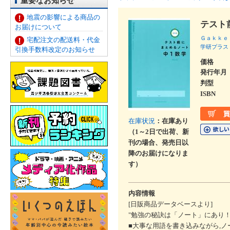
重要なお知らせ
地震の影響による商品の
テスト
お届けについて
Ｇａｋｋｅ
宅配注文の配送料・代金
学研プラス
引換手数料改定のお知らせ
価格
発行年月
判型
ISBN
在庫状況
：在庫あり
（1～2日で出荷、新
刊の場合、発売日以
降のお届けになりま
す）
内容情報
[日販商品データベースより]
"勉強の秘訣は「ノート」にあり
■大事な用語を書き込みながら,