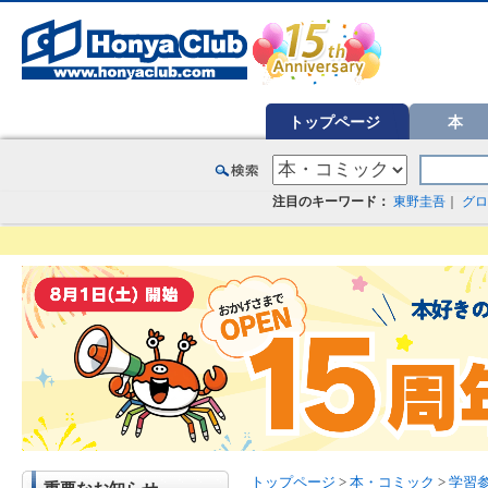
オンライン書店【ホンヤクラブ】はお好きな本屋での受け取りで送料無料！新刊予約・通販も。本（書籍）、雑誌、漫
トップページ
本
注目のキーワード：
東野圭吾
｜
グロ
トップページ
>
本・コミック
>
学習