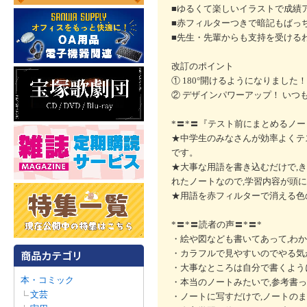
■ゆるくて楽しいイラストで成績ア
■赤フィルターつきで暗記もばっ
■先生・先輩からも支持を受ける
改訂のポイント
① 180°開けるようになりました
② デザインパワーアップ！ いつ
*〓*〓『テスト前にまとめるノート
★中学生のみなさんが効率よくテ
です。
★大事な用語を書き込むだけで,
れたノートなので,学習内容が頭
★用語を赤フィルターで消える色
*〓*〓読者の声〓*〓*
・絵や図なども書いてあって,わかり
・カラフルで見やすいのでやる気が
・大事なところは自分で書くように
本・コミック
・本当のノートみたいで,参考書っ
文芸
・ノートに写すだけで,ノートのまと