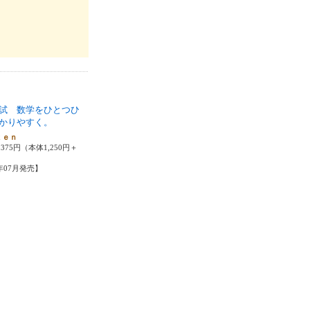
試 数学をひとつひ
かりやすく。
ｋｅｎ
375円（本体1,250円＋
4年07月発売】