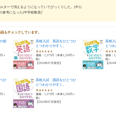
ルターで消えるようになっていてびっくりした。(中2)
参考になった(中学校教員)"
商品もチェックしています。
の総
高校入試 英語をひとつひ
高校入
とつわかりやすく。
とつわ
Ｇａｋｋｅｎ
Ｇａｋ
0円＋
価格：1,375円（本体1,250円＋
価格：1,
税）
税）
【2024年07月発売】
【202
つひ
高校入試 国語をひとつひ
とつわかりやすく。
Ｇａｋｋｅｎ
0円＋
価格：1,375円（本体1,250円＋
税）
【2024年07月発売】