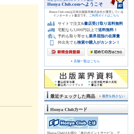
Honya Club.comへようこそ
Honya Club.comは日本出版販売株式会社が運営している
インターネット書店です。
ご利用ガイドはこちら
サイトで注文&
書店受け取り送料無料
宅配なら3,000円以上で
送料無料！
予約も取り寄せも
業界屈指の在庫量
外出先でも
検索や購入がカンタン！
店舗一覧はこちら
最近チェックした商品
履歴を残さない
Honya Clubカード
Honya Clubはお得な「本のポイントサービス」で