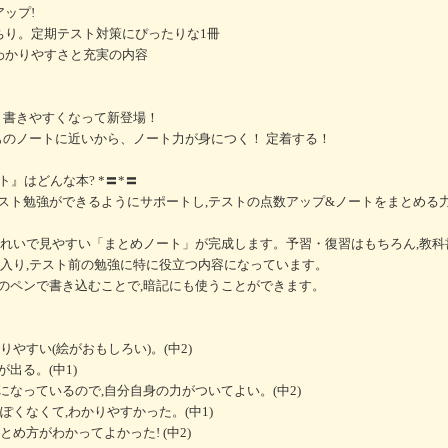
ップ!
ちり。定期テスト対策にぴったりな1冊
わかりやすさと充実の内容
！ 書きやすくなって新登場！
ものノートに近いから、ノート力が身につく！ 定着する！
』はどんな本? *〓*〓
スト勉強ができるようにサポートし,テストの点数アップ&ノートをまとめる
きれいで見やすい「まとめノート」が完成します。予習・復習はもちろん,教科
に入り,テスト前の勉強に特に役立つ内容になっています。
のペンで書き込むことで,暗記にも使うことができます。
やすい(絵がおもしろい)。(中2)
出る。(中1)
なっているので,自分自身の力がついてよい。(中2)
ぽくなくて,わかりやすかった。(中1)
め方がわかってよかった! (中2)