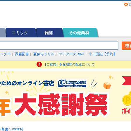
画（コミック）など在庫も充実
コミック
雑誌
その他商材
ーグー
｜
課題図書
｜
夏休みドリル
｜
ゲッターズ 2027
｜
十二国記【予約】
【ご案内】お盆期間の配送について
参考書
>
中学校