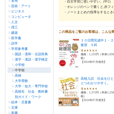
実用
・自主学習に使いやすい。(中2)
芸術・アート
・オレンジのペンで書くと,赤フィ
ビジネス
・ノートまとめの指導をするときの
コンピュータ
人文
理工
この商品をご覧のお客様は、こんな
建築
医学書
１０日間完成中１・２
語学
復習 ５科
学習参考書
Ｇａｋｋｅｎ
国語・漢和・古語辞典
価格：1,155円（本体1,05
税）
漢字・漢語・漢字検定
【2024年07月発売】
小学校
中学校
高校
高校入試 社会をひと
大学受験
とつわかりやすく。
大学・短大・専門学校
Ｇａｋｋｅｎ
高校生 社会 教科書
価格：1,375円（本体1,25
税）
別ガイド・ワーク
【2024年07月発売】
絵本・児童書
文庫
新書