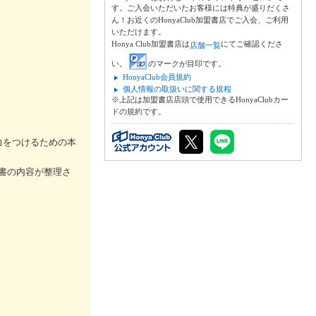
す。ご入会いただいたお客様には特典が盛りだくさ
ん！お近くのHonyaClub加盟書店でご入会、ご利用
いただけます。
Honya Club加盟書店は
にてご確認くださ
店舗一覧
い。
のマークが目印です。
HonyaClub会員規約
個人情報の取扱いに関する規程
※上記は加盟書店店頭で使用できるHonyaClubカー
ドの規約です。
力をつけるための本
書の内容が整理さ