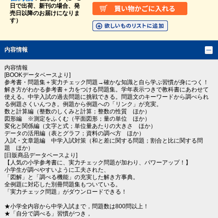
日で出荷、新刊の場合、発
売日以降のお届けになりま
す）
内容情報
内容情報
[BOOKデータベースより]
参考書・問題集＋実力チェック問題→確かな知識と自ら学ぶ習慣が身につく！
解き方がわかる参考書＋力をつける問題集。学年表示つきで教科書にあわせて
使える。中学入試の過去問題に挑戦できる。問題文のキーワードから調べられ
る例題さくいんつき。例題から例題への「リンク」が充実。
数と計算編（整数のしくみと計算；整数の性質 ほか）
図形編 ※測定をふくむ（平面図形；量の単位 ほか）
変化と関係編（文字と式；単位量あたりの大きさ ほか）
データの活用編（表とグラフ；資料の調べ方 ほか）
入試・文章題編 中学入試対策（和と差に関する問題；割合と比に関する問
題 ほか）
[日販商品データベースより]
【人気の小学参考書に、実力チェック問題が加わり、パワーアップ！】
小学生が調べやすいように工夫された、
「図解」と「調べる機能」の充実した解き方事典。
全例題に対応した別冊問題集もついている。
「実力チェック問題」がダウンロードできる！
★小学全内容から中学入試まで，問題数は800問以上！
★「自分で調べる」習慣がつき，