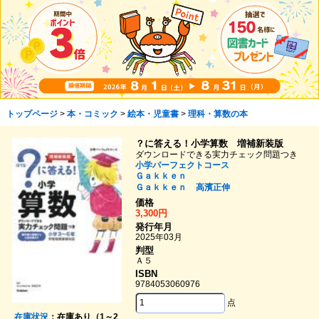
トップページ
>
本・コミック
>
絵本・児童書
>
理科・算数の本
？に答える！小学算数 増補新装版
ダウンロードできる実力チェック問題つき
小学パーフェクトコース
Ｇａｋｋｅｎ
Ｇａｋｋｅｎ
高濱正伸
価格
3,300円
発行年月
2025年03月
判型
Ａ５
ISBN
9784053060976
点
在庫状況
：在庫あり（1～2