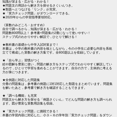
知識が深まる・広がる・わかる！
★問題文の用語から解き方を探せるさくいんつき。
★類題へとつなげる「リンク」が充実。
★「実力チェック問題」がダウンロードできる。
★2020年からの学習指導要領対応。
《算数のみどころ・おすすめ》
自分で調べるから，知識が深まる・広がる・わかる！
問題数800問以上！ 参考書+問題集の2冊になって使いやすい！
ステップ式のわかりやすい解説で，ひとりで解ける！
★教科書の基礎から中学入試対策まで！
本書は，小学の教科書の内容を核としながら，今の小学生に必要な内容を系統
立てて構成した算数の解き方集です。全800題以上を収録しています。
★「自ら学ぶ」習慣がつく
絵や図解を豊富に使い，問題の解き方をステップ式でわかりやすく解説してい
るので，ひとりで学習を進めることができます。自分の力で，主体的に考える
力が身につきます。
★全例題に対応した問題集
分冊の問題集は，参考書の例題に1対1対応した類題をまとめています。問題集
を解いたあと，参考書で解き方を確認することもできます。
★「調べる機能」も充実
問題文から解き方を探せる「例題さくいん」でどんな問題の解き方も調べられ
ます。図が豊富な算数用語集も収録。
★「実力チェック問題」に挑戦できる！
本書の学習内容に対応した、小３～６の学年別「実力チェック問題」をダウン