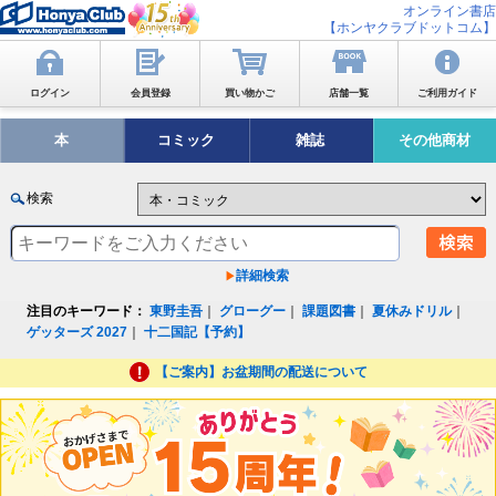
オンライン書店
【ホンヤクラブドットコム】
ログイン
会員登録
買い物かご
店舗一覧
ご利用ガイド
本
コミック
雑誌
その他商材
検索
詳細検索
注目のキーワード：
東野圭吾
｜
グローグー
｜
課題図書
｜
夏休みドリル
｜
ゲッターズ 2027
｜
十二国記【予約】
【ご案内】お盆期間の配送について