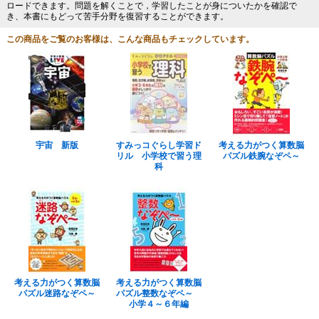
ロードできます。問題を解くことで，学習したことが身についたかを確認で
き、本書にもどって苦手分野を復習することができます。
この商品をご覧のお客様は、こんな商品もチェックしています。
宇宙 新版
すみっコぐらし学習ド
考える力がつく算数脳
リル 小学校で習う理
パズル鉄腕なぞペ～
科
考える力がつく算数脳
考える力がつく算数脳
パズル迷路なぞペ～
パズル整数なぞペ～
小学４～６年編