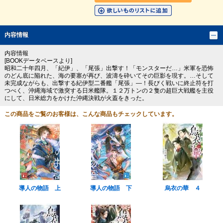
内容情報
内容情報
[BOOKデータベースより]
昭和二十年四月、「紀伊」、「尾張」出撃す！「モンスターだ…」米軍を恐怖
のどん底に陥れた、海の要塞が再び、波濤を砕いてその巨影を現す。…そして
未完成ながらも、出撃する紀伊型二番艦「尾張」―！長びく戦いに終止符を打
つべく、沖縄海域で激突する日米艦隊。１２万トンの２隻の超巨大戦艦を主役
にして、日米総力をかけた沖縄決戦が火蓋をきった。
この商品をご覧のお客様は、こんな商品もチェックしています。
導人の物語 上
導人の物語 下
烏衣の華 ４