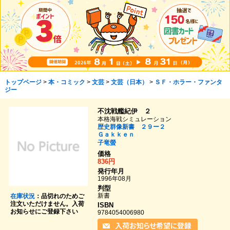
トップページ
>
本・コミック
>
文芸
>
文芸（日本）
>
ＳＦ・ホラー・ファンタ
ジー
不沈戦艦紀伊 ２
本格海戦シミュレーション
歴史群像新書 ２９ー２
Ｇａｋｋｅｎ
子竜螢
価格
836円
発行年月
1996年08月
判型
新書
在庫状況
：品切れのためご
注文いただけません。入荷
ISBN
お知らせにご登録下さい
9784054006980