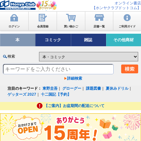
オンライン書店
【ホンヤクラブドットコム】
ログイン
会員登録
買い物かご
店舗一覧
ご利用ガイド
本
コミック
雑誌
その他商材
検索
詳細検索
注目のキーワード：
東野圭吾
｜
グローグー
｜
課題図書
｜
夏休みドリル
｜
ゲッターズ 2027
｜
十二国記【予約】
【ご案内】お盆期間の配送について