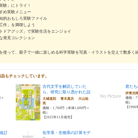
実験」にトライ！
すめ実験メニュー
知的おもしろ実験ファイル
工作」を満喫しよう
トドアグッズ」で実験生活をエンジョイ
な発見コレクション
を使って、親子で一緒に楽しめる科学実験を写真・イラストを交えて数多く
商品もチェックしています。
古代文字を解読していた
君たち
ら、研究に取り憑かれた話
伊東光
円＋
価格：7
大城道則 青木真兵 大山祐
税）
亮
【199
価格：1,760円（本体1,600円＋
税）
【2025年11月発売】
改訂
化学系・生物系の計算モデ