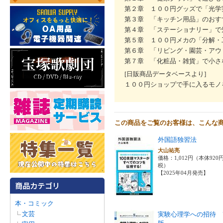
第２章 １００円グッズで「光学
第３章 「キッチン用品」のおす
第４章 「ステーショナリー」で
第５章 １００円メカの「分解・
第６章 「リビング・園芸・アウ
第７章 「化粧品・雑貨」で小さ
[日販商品データベースより]
１００円ショップで手に入るモノ
この商品をご覧のお客様は、こんな
外国語独習法
大山祐亮
価格：1,012円（本体920
税）
【2025年04月発売】
本・コミック
文芸
実験心理学への招待 