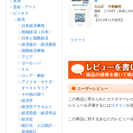
版
実用
芸術・アート
大山正 中島義明
価格：2,750円（本体2,50
ビジネス
税）
経済
【2012年12月発売】
日本経済事情
地域経済（日本）
日本と国際経済
ツイート
経済協力・経済援助
国際経済事情
アジア
ヨーロッパ
ＥＵ
ロシア・東欧
アメリカ・カナダ・
オーストラリア
ユーザーレビュー
その他の国々
この商品に寄せられたカスタマーレ
経済学
レビューを評価するには
ログイン
が
経済学アラカルト
経済思想・経済学説
この商品に対するあなたのレビュー
経済史
統計法・人口統計・
資源統計