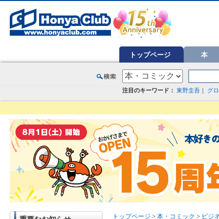
オンライン書店【ホンヤクラブ】はお好きな本屋での受け取りで送料無料！新刊予約・通販も。本（書籍）、雑誌、漫
トップページ
本
注目のキーワード：
東野圭吾
｜
グロ
トップページ
>
本・コミック
>
ビジ