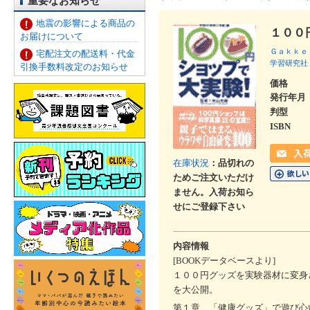
重要なお知らせ
地震の影響による商品の
１００
お届けについて
Ｇａｋｋｅ
宅配注文の配送料・代金
学習研究社
引換手数料改定のお知らせ
価格
発行年月
判型
ISBN
在庫状況
：品切れの
ためご注文いただけ
ません。入荷お知ら
せにご登録下さい
内容情報
[BOOKデータベースより]
１００円グッズを実験器材に変身
を大公開。
第１章 「健康グッズ」で遊び心