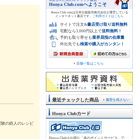
Honya Club.comへようこそ
Honya Club.comは日本出版販売株式会社が運営している
インターネット書店です。
ご利用ガイドはこちら
サイトで注文&
書店受け取り送料無料
宅配なら3,000円以上で
送料無料！
予約も取り寄せも
業界屈指の在庫量
外出先でも
検索や購入がカンタン！
店舗一覧はこちら
最近チェックした商品
履歴を残さない
Honya Clubカード
実験の鉄人のレシピ
Honya Clubはお得な「本のポイントサービス」で