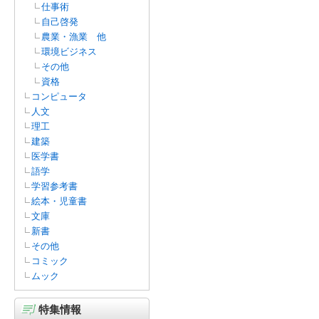
仕事術
自己啓発
農業・漁業 他
環境ビジネス
その他
資格
コンピュータ
人文
理工
建築
医学書
語学
学習参考書
絵本・児童書
文庫
新書
その他
コミック
ムック
特集情報