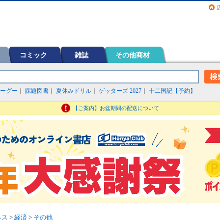
画（コミック）など在庫も充実
コミック
雑誌
その他商材
ーグー
｜
課題図書
｜
夏休みドリル
｜
ゲッターズ 2027
｜
十二国記【予約】
【ご案内】お盆期間の配送について
ネス
>
経済
>
その他