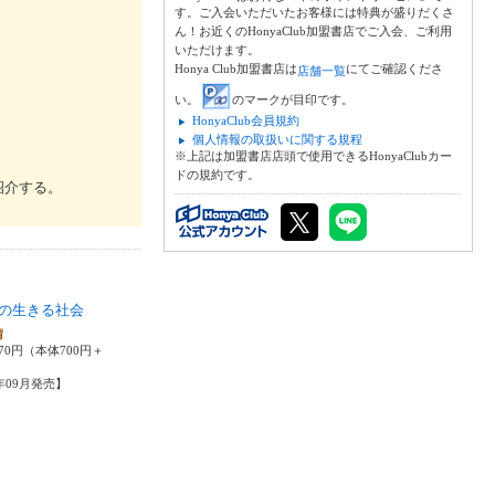
す。ご入会いただいたお客様には特典が盛りだくさ
ん！お近くのHonyaClub加盟書店でご入会、ご利用
いただけます。
Honya Club加盟書店は
にてご確認くださ
店舗一覧
い。
のマークが目印です。
HonyaClub会員規約
個人情報の取扱いに関する規程
※上記は加盟書店店頭で使用できるHonyaClubカー
ドの規約です。
紹介する。
の生きる社会
晴
70円（本体700円＋
6年09月発売】