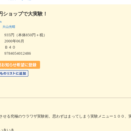
円ショップで大実験！
ｎ
大山光晴
935円（本体850円＋税）
2000年06月
Ｂ４０
9784054012486
させる究極のウラワザ実験術。思わずはまってしまう実験メニュー１００、
いきいき