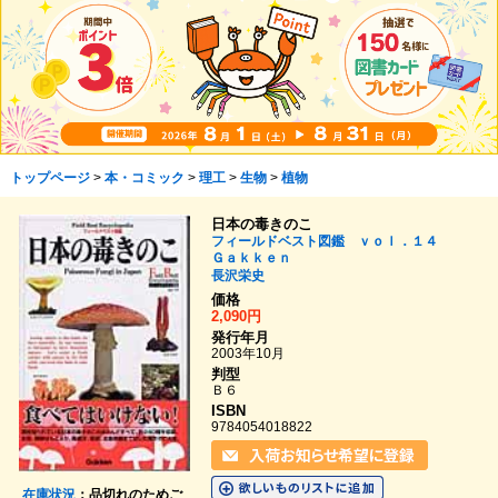
トップページ
>
本・コミック
>
理工
>
生物
>
植物
日本の毒きのこ
フィールドベスト図鑑 ｖｏｌ．１４
Ｇａｋｋｅｎ
長沢栄史
価格
2,090円
発行年月
2003年10月
判型
Ｂ６
ISBN
9784054018822
在庫状況
：品切れのためご