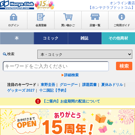
オンライン書店
【ホンヤクラブドットコム】
ログイン
会員登録
買い物かご
店舗一覧
ご利用ガイド
本
コミック
雑誌
その他商材
検索
詳細検索
注目のキーワード：
東野圭吾
｜
グローグー
｜
課題図書
｜
夏休みドリル
｜
ゲッターズ 2027
｜
十二国記【予約】
【ご案内】お盆期間の配送について