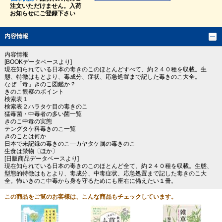
注文いただけません。入荷
お知らせにご登録下さい
内容情報
内容情報
[BOOKデータベースより]
現在知られている日本の毒きのこのほとんどすべて、約２４０種を収載。生
態、特徴はもとより、毒成分、症状、応急処置まで記した毒きのこ大全。
なぜ「毒」きのこ図鑑か？
きのこ観察のポイント
検索表１
検索表２ハラタケ目の毒きのこ
猛毒菌・中毒者の多い菌一覧
きのこ中毒の実態
テングタケ科毒きのこ一覧
きのことは何か
日本で未記録の毒きのこ―カヤタケ属の毒きのこ
生食は禁物〔ほか〕
[日販商品データベースより]
現在知られている日本の毒きのこのほとんど全て、約２４０種を収載。生態、
型態的特徴はもとより、毒成分、中毒症状、応急処置まで記した毒きのこ大
全。怖いきのこ中毒から身を守るためにも座右に備えたい１冊。
この商品をご覧のお客様は、こんな商品もチェックしています。