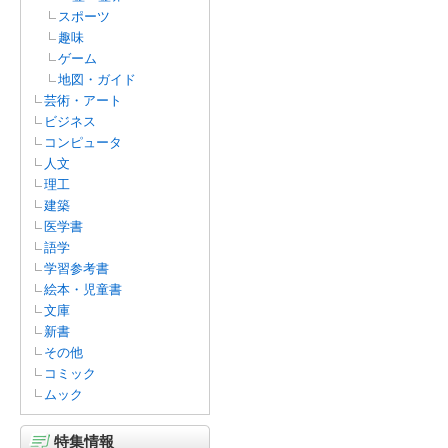
スポーツ
趣味
ゲーム
地図・ガイド
芸術・アート
ビジネス
コンピュータ
人文
理工
建築
医学書
語学
学習参考書
絵本・児童書
文庫
新書
その他
コミック
ムック
特集情報