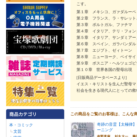
こす。
第１章 メキシコ、ガァダルーペ
第２章 フランス、ラ・サレット
第３章 ポルトガル、ファチマ
第４章 イタリア、テリ・フォン
第５章 イタリア、サンダミアー
第６章 スペイン、ガラバンダル
第７章 エジプト、ゼィトーン
第８章 ニューヨーク、ベイサイ
第９章 ボスニア・ヘルツェゴビ
第１０章 世界各国の聖母出現
[日販商品データベースより]
イエス・キリストを生んだ聖母マ
社会を生きる現代人にとっての救
この商品をご覧のお客様は、こんな
奇跡の音霊【太極律】
本・コミック
ーニング
文芸
有野真麻 杉丸太一 藤