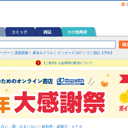
画（コミック）など在庫も充実
コミック
雑誌
その他商材
ーグー
｜
課題図書
｜
夏休みドリル
｜
ゲッターズ 2027
｜
十二国記【予約】
【ご案内】お盆期間の配送について
>
占い・易・おまじない
>
超自然・超能力・ＵＦＯ