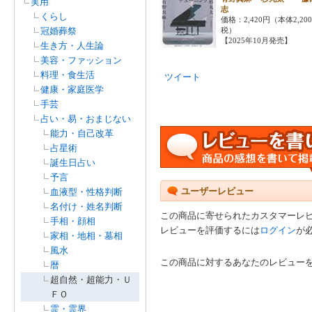
実用
志
くらし
価格：2,420円（本体2,20
冠婚葬祭
税）
【2025年10月発売】
生き方・人生論
美容・ファッション
料理・食生活
ツイート
健康・家庭医学
手芸
占い・易・おまじない
能力・自己改革
占星術
誕生日占い
予言
ユーザーレビュー
血液型・性格判断
名付け・姓名判断
この商品に寄せられたカスタマーレ
手相・顔相
レビューを評価するには
ログイン
が
家相・地相・墓相
風水
この商品に対するあなたのレビュー
暦
超自然・超能力・Ｕ
ＦＯ
霊・霊界