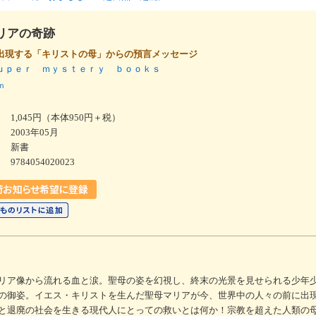
リアの奇跡
出現する「キリストの母」からの預言メッセージ
ｕｐｅｒ ｍｙｓｔｅｒｙ ｂｏｏｋｓ
ｎ
1,045円（本体950円＋税）
2003年05月
新書
9784054020023
リア像から流れる血と涙。聖母の姿を幻視し、終末の光景を見せられる少年
の御姿。イエス・キリストを生んだ聖母マリアが今、世界中の人々の前に出
と退廃の社会を生きる現代人にとっての救いとは何か！宗教を超えた人類の