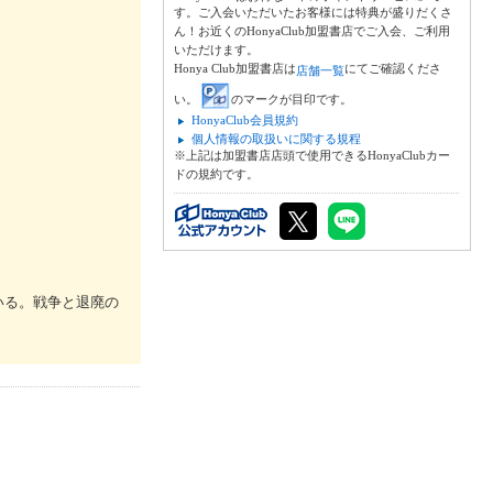
す。ご入会いただいたお客様には特典が盛りだくさ
ん！お近くのHonyaClub加盟書店でご入会、ご利用
いただけます。
Honya Club加盟書店は
にてご確認くださ
店舗一覧
い。
のマークが目印です。
HonyaClub会員規約
個人情報の取扱いに関する規程
※上記は加盟書店店頭で使用できるHonyaClubカー
ドの規約です。
いる。戦争と退廃の