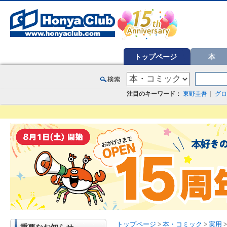
オンライン書店【ホンヤクラブ】はお好きな本屋での受け取りで送料無料！新刊予約・通販も。本（書籍）、雑誌、漫
トップページ
本
注目のキーワード：
東野圭吾
｜
グロ
トップページ
>
本・コミック
>
実用