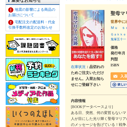
重要なお知らせ
地震の影響による商品の
聖母マ
お届けについて
世界中に
宅配注文の配送料・代金
引換手数料改定のお知らせ
Ｍｕ ｓ
Ｇａｋｋｅ
鬼塚五十一
価格
発行年月
判型
ISBN
在庫状況
：品切れの
ためご注文いただけ
ません。入荷お知ら
せにご登録下さい
内容情報
[BOOKデータベースより]
ある日、突然、何の変哲もないマ
人が目にした光り輝く聖母マリア
のメッセージを告げている！戦争