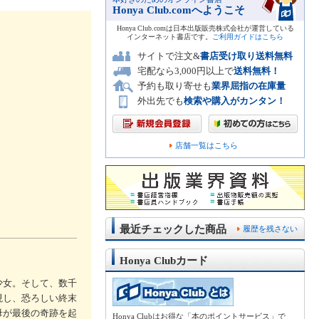
Honya Club.comへようこそ
Honya Club.comは日本出版販売株式会社が運営している
インターネット書店です。
ご利用ガイドはこちら
サイトで注文&
書店受け取り送料無料
宅配なら3,000円以上で
送料無料！
予約も取り寄せも
業界屈指の在庫量
外出先でも
検索や購入がカンタン！
店舗一覧はこちら
最近チェックした商品
履歴を残さない
Honya Clubカード
少女。そして、数千
現し、恐ろしい終末
母が最後の奇跡を起
Honya Clubはお得な「本のポイントサービス」で