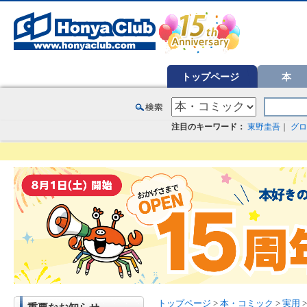
オンライン書店【ホンヤクラブ】はお好きな本屋での受け取りで送料無料！新刊予約・通販も。本（書籍）、雑誌、漫
トップページ
本
注目のキーワード：
東野圭吾
｜
グロ
トップページ
>
本・コミック
>
実用