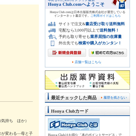
Honya Club.comへようこそ
Honya Club.comは日本出版販売株式会社が運営している
インターネット書店です。
ご利用ガイドはこちら
サイトで注文&
書店受け取り送料無料
宅配なら3,000円以上で
送料無料！
予約も取り寄せも
業界屈指の在庫量
外出先でも
検索や購入がカンタン！
店舗一覧はこちら
最近チェックした商品
履歴を残さない
Honya Clubカード
の気持ち ほか）
方が変わる―母と子
Honya Clubはお得な「本のポイントサービス」で