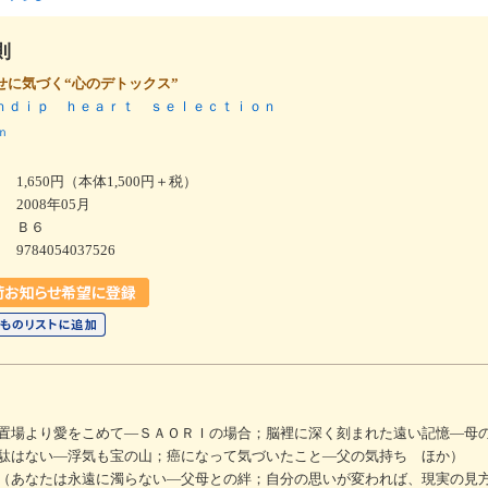
則
せに気づく“心のデトックス”
ｎｄｉｐ ｈｅａｒｔ ｓｅｌｅｃｔｉｏｎ
ｎ
1,650円（本体1,500円＋税）
2008年05月
Ｂ６
9784054037526
置場より愛をこめて―ＳＡＯＲＩの場合；脳裡に深く刻まれた遠い記憶―母
駄はない―浮気も宝の山；癌になって気づいたこと―父の気持ち ほか）
（あなたは永遠に濁らない―父母との絆；自分の思いが変われば、現実の見