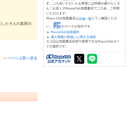
す。ご入会いただいたお客様には特典が盛りだくさ
ん！お近くのHonyaClub加盟書店でご入会、ご利用
いただけます。
Honya Club加盟書店は
にてご確認くださ
店舗一覧
直した９人の真実の
い。
のマークが目印です。
HonyaClub会員規約
個人情報の取扱いに関する規程
※上記は加盟書店店頭で使用できるHonyaClubカー
ドの規約です。
ページ上部へ戻る