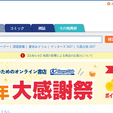
画（コミック）など在庫も充実
コミック
雑誌
その他商材
ーグー
｜
課題図書
｜
夏休みドリル
｜
ゲッターズ 2027
｜
六星占術 2027
【お知らせ】地震の影響による商品のお届けについて
>
くらし