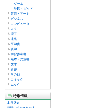
ゲーム
地図・ガイド
芸術・アート
ビジネス
コンピュータ
人文
理工
建築
医学書
語学
学習参考書
絵本・児童書
文庫
新書
その他
コミック
ムック
特集情報
本日発売
新聞で紹介された本