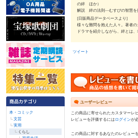
の絆 ほか）
解説 絆の法則―むすびの智慧を
[日販商品データベースより]
様々な難問を抱えた人々。著者の
ドラマを紹介しながら、絆とは、
ツイート
ユーザーレビュー
本・コミック
この商品に寄せられたカスタマーレ
文芸
レビューを評価するには
ログイン
が
実用
くらし
この商品に対するあなたのレビュー