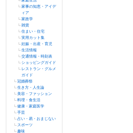
家庭生活
家事の知恵・アイデ
ィア
家政学
雑貨
住まい・住宅
実用カット集
妊娠・出産・育児
生活情報
交通情報・時刻表
ショッピングガイド
レストラン・グルメ
ガイド
冠婚葬祭
生き方・人生論
美容・ファッション
料理・食生活
健康・家庭医学
手芸
占い・易・おまじない
スポーツ
趣味