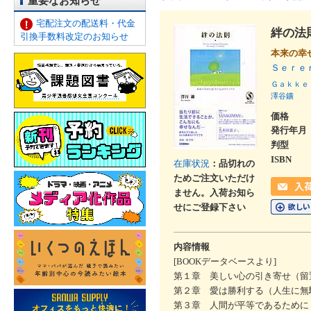
重要なお知らせ
宅配注文の配送料・代金
絆の法
引換手数料改定のお知らせ
本来の幸
Ｓｅｒｅ
Ｇａｋｋｅ
澤谷鑛
価格
発行年月
判型
ISBN
在庫状況
：品切れの
ためご注文いただけ
ません。入荷お知ら
せにご登録下さい
内容情報
[BOOKデータベースより]
第１章 美しい心の引き寄せ（留
第２章 愛は勝利する（人生に無
第３章 人間が平等であるために