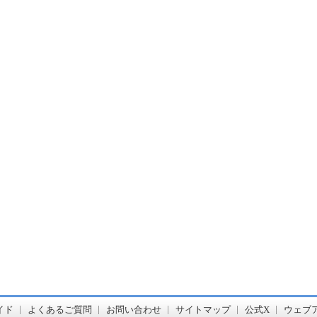
書店【ホンヤクラブ】はお好きな本屋での受け取りで送料無料！新刊予約・通販も。本（書籍）、雑誌、漫画（コミック）な
イド
よくあるご質問
お問い合わせ
サイトマップ
公式X
ウェブ