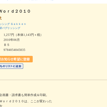
Ｗｏｒｄ２０１０
式
ッシング
Ｇａｋｋｅｎ
研パブリッシング
1,257円（本体1,143円＋税）
2010年06月
Ｂ５
9784054045835
企画書・請求書も簡単作成＆印刷。
Ｗｏｒｄ２０１０は、ここが変わった
方