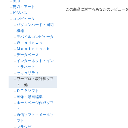
実用
芸術・アート
この商品に対するあなたのレビュー
ビジネス
コンピュータ
パソコンハード・周辺
機器
モバイルコンピュータ
Ｗｉｎｄｏｗｓ
Ｍａｃｉｎｔｏｓｈ
データベース
インターネット・イン
トラネット
セキュリティ
ワープロ・表計算ソフ
ト 他
ＤＴＰソフト
画像・動画編集
ホームページ作成ソフ
ト
通信ソフト・メールソ
フト
ブラウザ