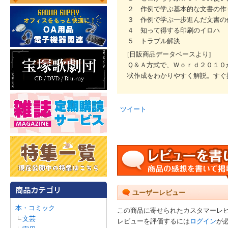
２ 作例で学ぶ基本的な文書の作
３ 作例で学ぶ一歩進んだ文書の
４ 知って得する印刷のイロハ
５ トラブル解決
[日販商品データベースより]
Ｑ＆Ａ方式で、Ｗｏｒｄ２０１０
状作成をわかりやすく解説。すぐ
ツイート
ユーザーレビュー
本・コミック
この商品に寄せられたカスタマーレ
文芸
レビューを評価するには
ログイン
が