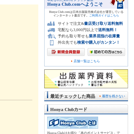
Honya Club.comへようこそ
Honya Club.comは日本出版販売株式会社が運営している
インターネット書店です。
ご利用ガイドはこちら
サイトで注文&
書店受け取り送料無料
宅配なら3,000円以上で
送料無料！
予約も取り寄せも
業界屈指の在庫量
外出先でも
検索や購入がカンタン！
店舗一覧はこちら
最近チェックした商品
履歴を残さない
Honya Clubカード
Honya Clubはお得な「本のポイントサービス」で