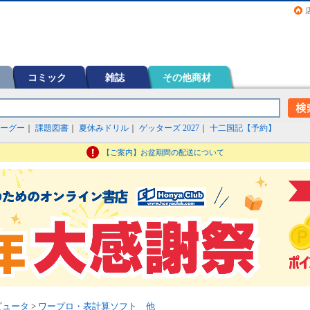
画（コミック）など在庫も充実
コミック
雑誌
その他商材
ーグー
｜
課題図書
｜
夏休みドリル
｜
ゲッターズ 2027
｜
十二国記【予約】
【ご案内】お盆期間の配送について
ピュータ
>
ワープロ・表計算ソフト 他