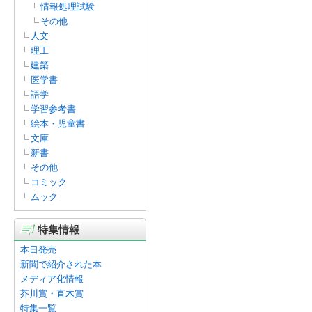
情報処理試験
その他
人文
理工
建築
医学書
語学
学習参考書
絵本・児童書
文庫
新書
その他
コミック
ムック
特集情報
本日発売
新聞で紹介された本
メディア化情報
芥川賞・直木賞
特集一覧