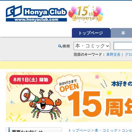
オンライン書店【ホンヤクラブ】はお好きな本屋での受け取りで送料無料！新刊予約・通販も。本（書籍）、雑誌、漫
トップページ
本
注目のキーワード：
東野圭吾
｜
グロ
トップページ
>
本・コミック
>
コン