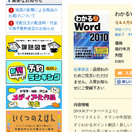
重要なお知らせ
地震の影響による商品の
わかる
お届けについて
Ｑ＆Ａ方
宅配注文の配送料・代金
引換手数料改定のお知らせ
学研パブリ
藤絋子
学
価格
発行年月
判型
ISBN
在庫状況
：品切れの
ためご注文いただけ
ません。入荷お知ら
せにご登録下さい
内容情報
[BOOKデータベースより]
ワード２０１０、チラシや年賀状
すぐわかるポイント解説！新しい
１ ゼロから学ぶＷｏｒｄの使い