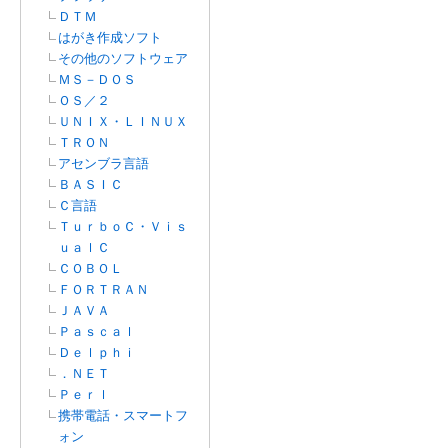
ＤＴＭ
はがき作成ソフト
その他のソフトウェア
ＭＳ－ＤＯＳ
ＯＳ／２
ＵＮＩＸ・ＬＩＮＵＸ
ＴＲＯＮ
アセンブラ言語
ＢＡＳＩＣ
Ｃ言語
ＴｕｒｂｏＣ・Ｖｉｓ
ｕａｌＣ
ＣＯＢＯＬ
ＦＯＲＴＲＡＮ
ＪＡＶＡ
Ｐａｓｃａｌ
Ｄｅｌｐｈｉ
．ＮＥＴ
Ｐｅｒｌ
携帯電話・スマートフ
ォン