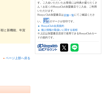
す。ご入会いただいたお客様には特典が盛りだくさ
ん！お近くのHonyaClub加盟書店でご入会、ご利用
いただけます。
Honya Club加盟書店は
にてご確認くださ
店舗一覧
い。
のマークが目印です。
HonyaClub会員規約
手順と新機能、年賀
個人情報の取扱いに関する規程
※上記は加盟書店店頭で使用できるHonyaClubカー
ドの規約です。
ページ上部へ戻る