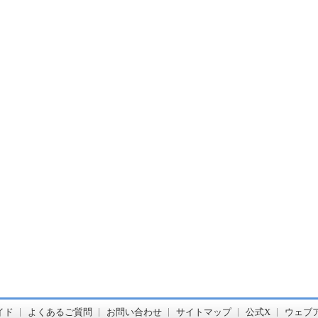
書店【ホンヤクラブ】はお好きな本屋での受け取りで送料無料！新刊予約・通販も。本（書籍）、雑誌、漫画（コミック）な
イド
よくあるご質問
お問い合わせ
サイトマップ
公式X
ウェブ