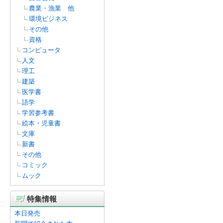
農業・漁業 他
環境ビジネス
その他
資格
コンピュータ
人文
理工
建築
医学書
語学
学習参考書
絵本・児童書
文庫
新書
その他
コミック
ムック
特集情報
本日発売