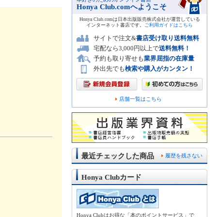
Honya Club.comへようこそ
Honya Club.comは日本出版販売株式会社が運営している
インターネット書店です。
ご利用ガイドはこちら
サイトで注文&
書店受け取り送料無料
宅配なら3,000円以上で
送料無料！
予約も取り寄せも
業界屈指の在庫量
外出先でも
検索や購入がカンタン！
店舗一覧はこちら
最近チェックした商品
履歴を残さない
Honya Clubカード
Honya Clubはお得な「本のポイントサービス」で