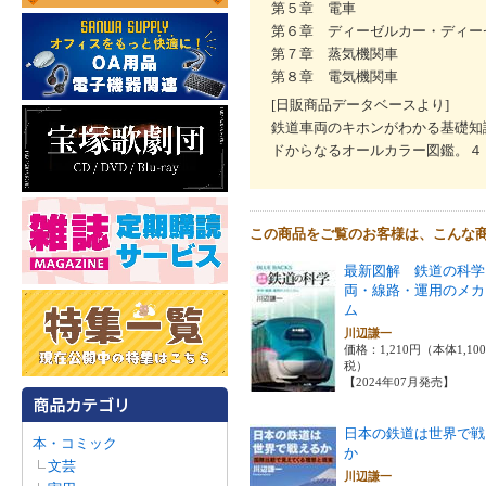
第５章 電車
第６章 ディーゼルカー・ディー
第７章 蒸気機関車
第８章 電気機関車
[日販商品データベースより]
鉄道車両のキホンがわかる基礎知
ドからなるオールカラー図鑑。４
この商品をご覧のお客様は、こんな
最新図解 鉄道の科学
両・線路・運用のメカ
ム
川辺謙一
価格：1,210円（本体1,10
税）
【2024年07月発売】
日本の鉄道は世界で戦
本・コミック
か
文芸
川辺謙一