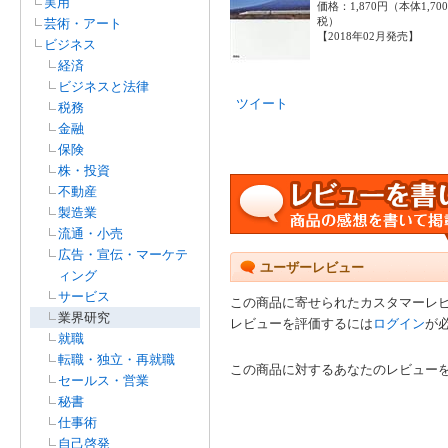
実用
価格：1,870円（本体1,70
税）
芸術・アート
【2018年02月発売】
ビジネス
経済
ビジネスと法律
ツイート
税務
金融
保険
株・投資
不動産
製造業
流通・小売
広告・宣伝・マーケテ
ユーザーレビュー
ィング
サービス
この商品に寄せられたカスタマーレ
業界研究
レビューを評価するには
ログイン
が
就職
転職・独立・再就職
この商品に対するあなたのレビュー
セールス・営業
秘書
仕事術
自己啓発