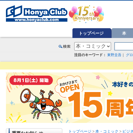
オンライン書店【ホンヤクラブ】はお好きな本屋での受け取りで送料無料！新刊予約・通販も。本（書籍）、雑誌、漫
トップページ
本
注目のキーワード：
東野圭吾
｜
グロ
トップページ
>
本・コミック
>
ビジ