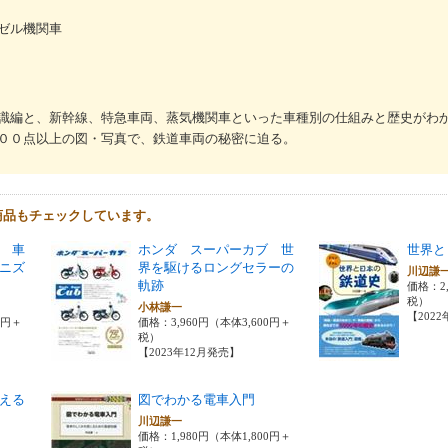
ゼル機関車
識編と、新幹線、特急車両、蒸気機関車といった車種別の仕組みと歴史がわ
００点以上の図・写真で、鉄道車両の秘密に迫る。
商品もチェックしています。
 車
ホンダ スーパーカブ 世
世界と
ニズ
界を駆けるロングセラーの
川辺謙
軌跡
価格：2,
税）
小林謙一
【202
0円＋
価格：3,960円（本体3,600円＋
税）
【2023年12月発売】
える
図でわかる電車入門
川辺謙一
価格：1,980円（本体1,800円＋