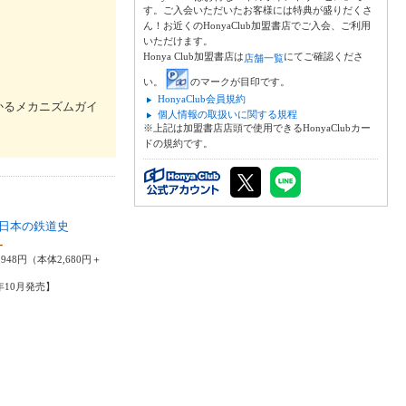
す。ご入会いただいたお客様には特典が盛りだくさ
ん！お近くのHonyaClub加盟書店でご入会、ご利用
いただけます。
Honya Club加盟書店は
にてご確認くださ
店舗一覧
い。
のマークが目印です。
HonyaClub会員規約
かるメカニズムガイ
個人情報の取扱いに関する規程
※上記は加盟書店店頭で使用できるHonyaClubカー
ドの規約です。
日本の鉄道史
一
948円（本体2,680円＋
2年10月発売】