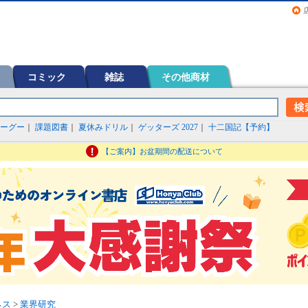
画（コミック）など在庫も充実
コミック
雑誌
その他商材
ーグー
｜
課題図書
｜
夏休みドリル
｜
ゲッターズ 2027
｜
十二国記【予約】
【ご案内】お盆期間の配送について
ネス
>
業界研究