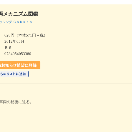
両メカニズム図鑑
ッシング
Ｇａｋｋｅｎ
628円（本体571円＋税）
2012年05月
Ｂ６
9784054053380
車両の秘密に迫る。