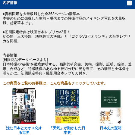
内容情報
●資料図鑑を大量収録した全368ページの豪華本
本書のために発掘した生前～現代までの特撮作品のメイキング写真を大量収
録、超豪華本です。
●初回限定特典は映画台本レプリカ×2冊！
初公開『三大怪獣 地球最大の決戦』と『ゴジラVSビオランテ』の台本レプリ
カを同梱。
内容情報
[日販商品データベースより]
日本特撮の“秘術”を徹底解明する、画期的研究書。美術、撮影、証明、操演、造
形、合成など、特撮映像のあらゆる技術分野に光を当て、その細部と全体像を
明らかに。初回限定特典・撮影用台本レプリカ付き。
この商品をご覧のお客様は、こんな商品もチェックしています。
沈む日本とカオス化す
「天気」が動かした日
日本史の宝箱
る世界
本史