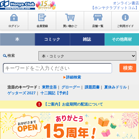
オンライン書店
【ホンヤクラブドットコム】
ログイン
会員登録
買い物かご
店舗一覧
ご利用ガイド
本
コミック
雑誌
その他商材
検索
詳細検索
注目のキーワード：
東野圭吾
｜
グローグー
｜
課題図書
｜
夏休みドリル
｜
ゲッターズ 2027
｜
十二国記【予約】
【ご案内】お盆期間の配送について