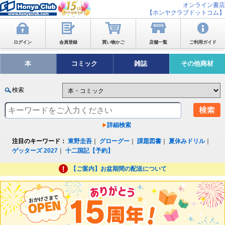
オンライン書店
【ホンヤクラブドットコム】
ログイン
会員登録
買い物かご
店舗一覧
ご利用ガイド
本
コミック
雑誌
その他商材
検索
詳細検索
注目のキーワード：
東野圭吾
｜
グローグー
｜
課題図書
｜
夏休みドリル
｜
ゲッターズ 2027
｜
十二国記【予約】
【ご案内】お盆期間の配送について