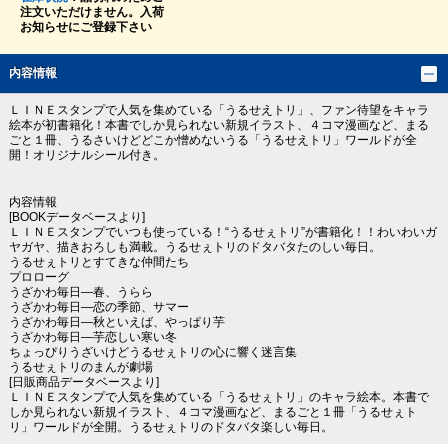
注文いただけません。入荷
お知らせにご登録下さい
内容情報
ＬＩＮＥスタンプで人気を集めている「うるせえトリ」、ファン待望をキャラ
絵本が初書籍化！本書でしか見られない新規イラスト、４コマ漫画など、まる
ごと１冊、うるさいけどどこか憎めないうる「うるせえトリ」ワールドが全
開！オリジナルシール付き。
内容情報
[BOOKデータベースより]
ＬＩＮＥスタンプでいつも使っている！“うるせぇトリ”が書籍化！！わいわいガ
ヤガヤ、描きおろしも満載。うるせぇトリのドタバタたのしい毎日。
うるせぇトリとすてきな仲間たち
プロローグ
うざかわ毎日―春、うらら
うざかわ毎日―恋の季節、サマー
うざかわ毎日―秋といえば、やっぱり芋
うざかわ毎日―芋恋しい寒い冬
ちょっぴりうざいけどうるせぇトリの心に響く迷言集
うるせぇトリのまんが劇場
[日販商品データベースより]
ＬＩＮＥスタンプで人気を集めている「うるせぇトリ」のキャラ絵本。本書で
しか見られない新規イラスト、４コマ漫画など、まるごと１冊「うるせぇト
リ」ワールドが全開。うるせぇトリのドタバタ楽しい毎日。