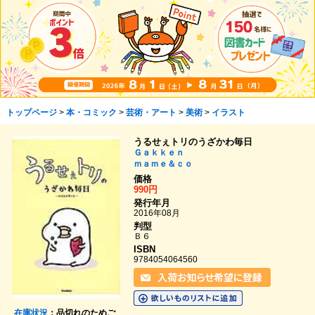
トップページ
>
本・コミック
>
芸術・アート
>
美術
>
イラスト
うるせぇトリのうざかわ毎日
Ｇａｋｋｅｎ
ｍａｍｅ＆ｃｏ
価格
990円
発行年月
2016年08月
判型
Ｂ６
ISBN
9784054064560
在庫状況
：品切れのためご