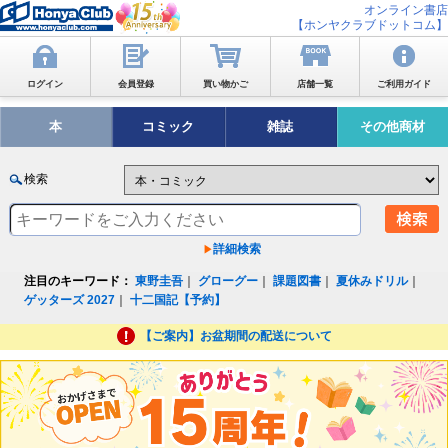
オンライン書店
【ホンヤクラブドットコム】
ログイン
会員登録
買い物かご
店舗一覧
ご利用ガイド
本
コミック
雑誌
その他商材
検索
詳細検索
注目のキーワード：
東野圭吾
｜
グローグー
｜
課題図書
｜
夏休みドリル
｜
ゲッターズ 2027
｜
十二国記【予約】
【ご案内】お盆期間の配送について