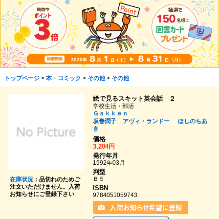
トップページ
>
本・コミック
>
その他
>
その他
絵で見るスキット英会話 ２
学校生活・部活
Ｇａｋｋｅｎ
坂巻潤子
アヴィ・ランドー
ほしのちあ
き
価格
3,204円
発行年月
1992年03月
判型
Ｂ５
在庫状況
：品切れのためご
注文いただけません。入荷
ISBN
お知らせにご登録下さい
9784051059743