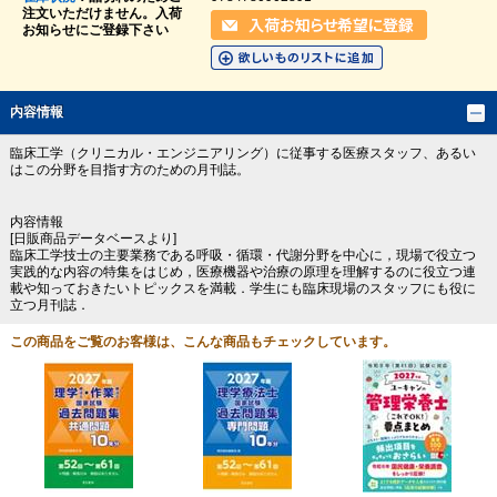
注文いただけません。入荷
お知らせにご登録下さい
内容情報
臨床工学（クリニカル・エンジニアリング）に従事する医療スタッフ、あるい
はこの分野を目指す方のための月刊誌。
内容情報
[日販商品データベースより]
臨床工学技士の主要業務である呼吸・循環・代謝分野を中心に，現場で役立つ
実践的な内容の特集をはじめ，医療機器や治療の原理を理解するのに役立つ連
載や知っておきたいトピックスを満載．学生にも臨床現場のスタッフにも役に
立つ月刊誌．
この商品をご覧のお客様は、こんな商品もチェックしています。