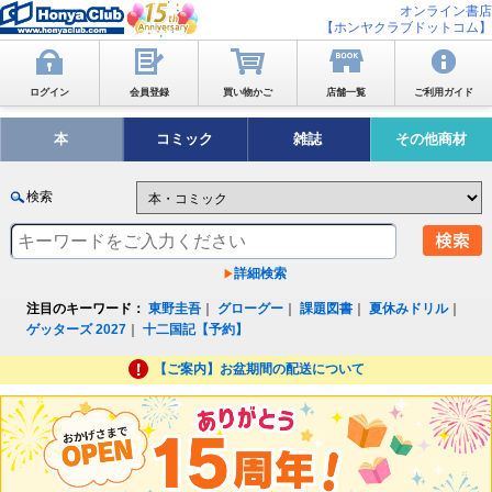
オンライン書店
【ホンヤクラブドットコム】
ログイン
会員登録
買い物かご
店舗一覧
ご利用ガイド
本
コミック
雑誌
その他商材
検索
詳細検索
注目のキーワード：
東野圭吾
｜
グローグー
｜
課題図書
｜
夏休みドリル
｜
ゲッターズ 2027
｜
十二国記【予約】
【ご案内】お盆期間の配送について