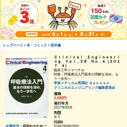
トップページ
>
本・コミック
>
医学書
Ｃｌｉｎｉｃａｌ Ｅｎｇｉｎｅｅｒｉ
ｎｇ Ｖｏｌ．２８ Ｎｏ．４（２０１
７ ４）
臨床工学ジャーナル
特集：呼吸療法入門基本の理解を深め、も
う一歩先へ
学研メディカル秀潤社
Ｇａｋｋｅｎ
クリニカルエンジニアリング編集委員会
価格
2,090円
発行年月
2017年03月
判型
Ｂ５
ISBN
在庫状況
：品切れのためご
9784780902891