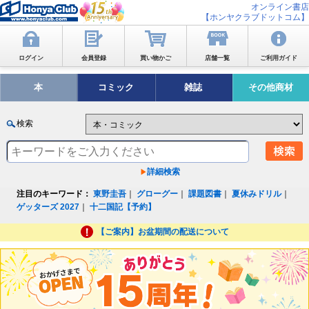
オンライン書店
【ホンヤクラブドットコム】
ログイン
会員登録
買い物かご
店舗一覧
ご利用ガイド
本
コミック
雑誌
その他商材
検索
詳細検索
注目のキーワード：
東野圭吾
｜
グローグー
｜
課題図書
｜
夏休みドリル
｜
ゲッターズ 2027
｜
十二国記【予約】
【ご案内】お盆期間の配送について