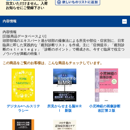
注文いただけません。入荷
お知らせにご登録下さい
内容情報
内容情報
[日販商品データベースより]
頭部領域のエキスパート達が頭部の撮像法による所見や部位・症状別に、日常
臨床に即した実践的な「鑑別診断リスト」を作成。主に「症例提示」「鑑別診
断のｓｔｒａｔｅｇｙ」「診断のポイント」で構成され、今すぐ臨床で役立つ
ノウハウが満載の特集！
この商品をご覧のお客様は、こんな商品もチェックしています。
デジタル×ヘルスリテ
所見からせまる脳ＭＲ
小児神経の画像診断
ラシー
Ｉ 新版
改訂第２版