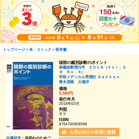
トップページ
>
本・コミック
>
医学書
頭部の鑑別診断のポイント
画像診断増刊号 ２０１８（Ｖｏｌ．３
８ Ｎｏ．４）
学研メディカル秀潤社
Ｇａｋｋｅｎ
青木茂樹
大場洋
価格
5,500円
発行年月
2018年03月
判型
Ｂ５
ISBN
9784780909586
在庫状況
：品切れのためご