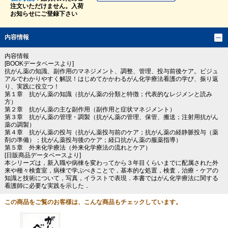
注文いただけません。入荷
お知らせにご登録下さい
内容情報
内容情報
[BOOKデータベースより]
抗がん薬の知識、副作用のマネジメント、調整、管理、投与前後ケア。ビジュ
アルでわかりやすく解説！はじめてかかわるがん化学療法看護の学び、振り返
り、実践に役立つ！
第１章 抗がん薬の知識（抗がん薬の分類と特徴；代表的なレジメンと読み
方）
第２章 抗がん薬の主な副作用（副作用と症状マネジメント）
第３章 抗がん薬の管理・調製（抗がん薬の管理、保管、搬送；注射用抗がん
薬の調製）
第４章 抗がん薬の投与（抗がん薬投与前のケア；抗がん薬の経静脈投与（薬
剤の準備）；抗がん薬投与後のケア；経口抗がん薬の服薬指導）
第５章 外来化学療法（外来化学療法の流れとケア）
[日販商品データベースより]
本シリーズは，新入職や病棟を変わってから３年目くらいまでに配属された外
来や種々検査室，病棟で学ぶべきことで，基本的な処置，検査，治療・ケアの
知識と技術について，写真，イラストで表現．本書ではがん化学療法に関する
看護師に必要な実践を示した．
この商品をご覧のお客様は、こんな商品もチェックしています。