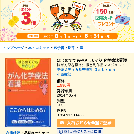
トップページ
>
本・コミック
>
医学書
>
医学
>
癌
はじめてでもやさしいがん化学療法看護
抗がん薬を扱う知識と副作用マネジメント
学研メディカル秀潤社
Ｇａｋｋｅｎ
小西敏郎
価格
1,980円
発行年月
2014年05月
判型
Ｂ５
ISBN
9784780911435
在庫状況
：品切れのためご