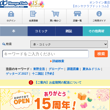
オンライン書店
【ホンヤクラブドットコム】
ログイン
会員登録
買い物かご
店舗一覧
ご利用ガイド
本
コミック
雑誌
その他商材
検索
詳細検索
注目のキーワード：
東野圭吾
｜
グローグー
｜
課題図書
｜
夏休みドリル
｜
ゲッターズ 2027
｜
十二国記【予約】
【ご案内】お盆期間の配送について