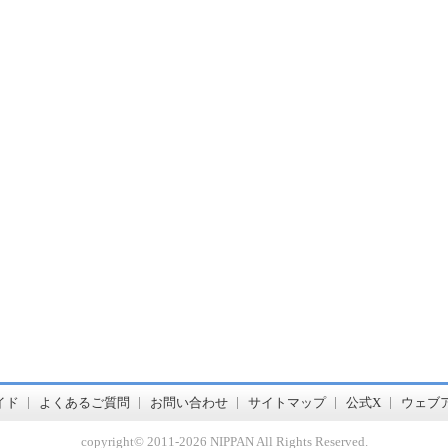
書店【ホンヤクラブ】はお好きな本屋での受け取りで送料無料！新刊予約・通販も。本（書籍）、雑誌、漫画（コミック）な
イド
よくあるご質問
お問い合わせ
サイトマップ
公式X
ウェブ
copyright© 2011-
2026 NIPPAN All Rights Reserved.