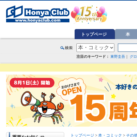
オンライン書店【ホンヤクラブ】はお好きな本屋での受け取りで送料無料！新刊予約・通販も。本（書籍）、雑誌、漫
トップページ
本
注目のキーワード：
東野圭吾
｜
グロ
トップページ
>
本・コミック
>
その