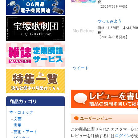
税）
【2025年03月発売】
やってみよう
価格：1,320円（本体1,20
税）
【2019年03月発売】
ツイート
本・コミック
ユーザーレビュー
文芸
実用
この商品に寄せられたカスタマーレ
芸術・アート
レビューを評価するには
ログイン
が