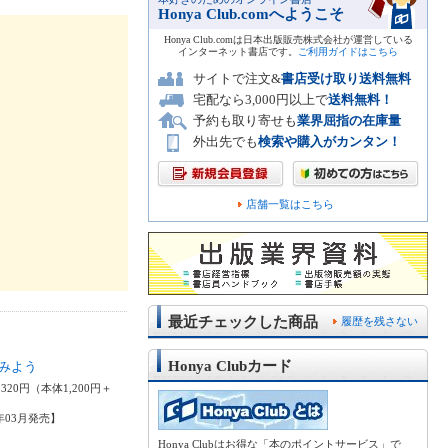
Honya Club.comへようこそ
Honya Club.comは日本出版販売株式会社が運営している
インターネット書店です。
ご利用ガイドはこちら
サイトで注文&
書店受け取り送料無料
宅配なら3,000円以上で
送料無料！
予約も取り寄せも
業界屈指の在庫量
外出先でも
検索や購入がカンタン！
店舗一覧はこちら
最近チェックした商品
履歴を残さない
Honya Clubカード
みよう
320円（本体1,200円＋
9年03月発売】
Honya Clubはお得な「本のポイントサービス」で