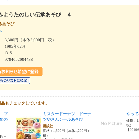
みようたのしい伝承あそび ４
するあそび
ｎ
3,300円（本体3,000円＋税）
1995年02月
Ｂ５
9784052004438
商品もチェックしています。
 プ
ミスタードーナツ ドーナ
やって
めの
ツやさんシールあそび
価格：1,
税）
講談社
【201
価格：1,320円（本体1,200円＋
税）
0円＋