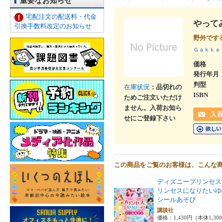
重要なお知らせ
宅配注文の配送料・代金
やって
引換手数料改定のお知らせ
野外で
Ｇａｋｋｅ
価格
発行年月
判型
在庫状況
：品切れの
ISBN
ためご注文いただけ
ません。入荷お知ら
せにご登録下さい
この商品をご覧のお客様は、こんな
ディズニープリンセス
リンセスになりたいゆ
シールあそび
講談社
価格：1,430円（本体1,30