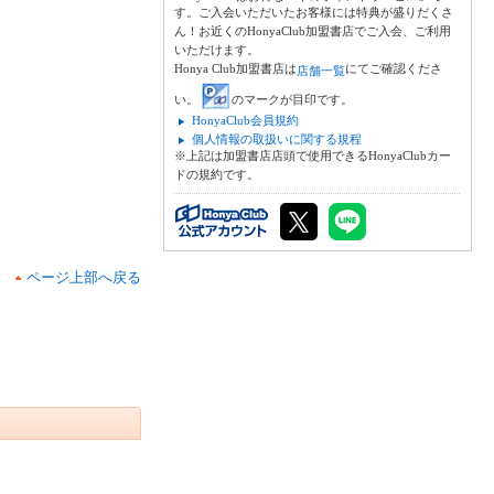
す。ご入会いただいたお客様には特典が盛りだくさ
ん！お近くのHonyaClub加盟書店でご入会、ご利用
いただけます。
Honya Club加盟書店は
にてご確認くださ
店舗一覧
い。
のマークが目印です。
HonyaClub会員規約
個人情報の取扱いに関する規程
※上記は加盟書店店頭で使用できるHonyaClubカー
ドの規約です。
ページ上部へ戻る