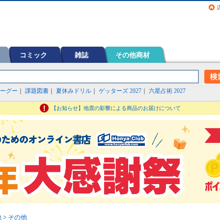
画（コミック）など在庫も充実
コミック
雑誌
その他商材
ーグー
｜
課題図書
｜
夏休みドリル
｜
ゲッターズ 2027
｜
六星占術 2027
【お知らせ】地震の影響による商品のお届けについて
他
>
その他