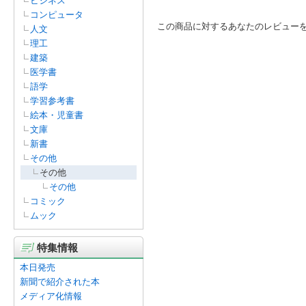
ビジネス
コンピュータ
この商品に対するあなたのレビュー
人文
理工
建築
医学書
語学
学習参考書
絵本・児童書
文庫
新書
その他
その他
その他
コミック
ムック
特集情報
本日発売
新聞で紹介された本
メディア化情報