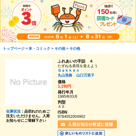
トップページ
>
本・コミック
>
その他
>
その他
ふれあいの手話 ４
たずねる表現を覚えよう
Ｇａｋｋｅｎ
丸山浩路
山口万里子
価格
3,190円
発行年月
1995年03月
判型
Ａ５
在庫状況
：品切れのためご
ISBN
注文いただけません。入荷
9784052004902
お知らせにご登録下さい