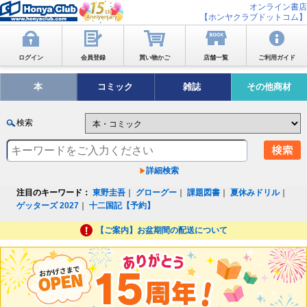
オンライン書店
【ホンヤクラブドットコム】
ログイン
会員登録
買い物かご
店舗一覧
ご利用ガイド
本
コミック
雑誌
その他商材
検索
詳細検索
注目のキーワード：
東野圭吾
｜
グローグー
｜
課題図書
｜
夏休みドリル
｜
ゲッターズ 2027
｜
十二国記【予約】
【ご案内】お盆期間の配送について