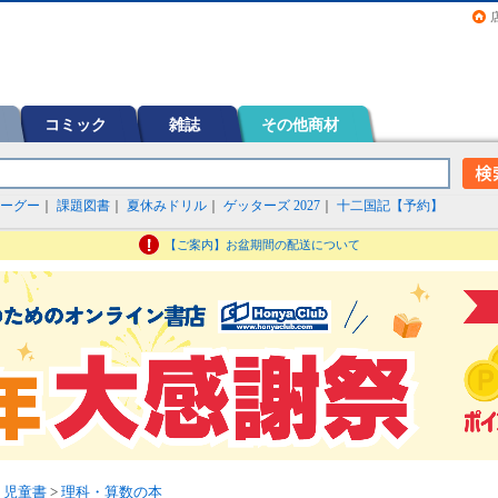
画（コミック）など在庫も充実
コミック
雑誌
その他商材
ーグー
｜
課題図書
｜
夏休みドリル
｜
ゲッターズ 2027
｜
十二国記【予約】
【ご案内】お盆期間の配送について
・児童書
>
理科・算数の本