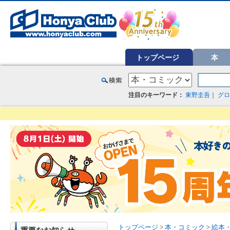
オンライン書店【ホンヤクラブ】はお好きな本屋での受け取りで送料無料！新刊予約・通販も。本（書籍）、雑誌、漫
トップページ
本
注目のキーワード：
東野圭吾
｜
グロ
トップページ
>
本・コミック
>
絵本