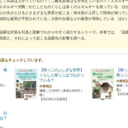
して気温は上がっているの？；二酸化炭素はなぜ増えているの？；エネルギ
エネルギー消費；わたしたちのくらしは多くのエネルギーを使っている ほ
上の氷がとけるとさまざまな異変が起こる；海水面が上昇して陸地が減って
深刻な被害が予想されている；大雨や台風などの被害が増加している ほか
温暖化対策を写真と図解でわかりやすく紹介するシリーズ。本巻では、「温
原因と、それによって起こる温暖化の影響を調べる。
商品もチェックしています。
 根
【根っこのふしぎな世界】
【根っ
くらしと根っこはつながっ
根っこ
ている？
中野明
0円＋
価格：3,
中野明正
税）
価格：3,300円（本体3,000円＋
【202
税）
【2023年12月発売】
 お
は？