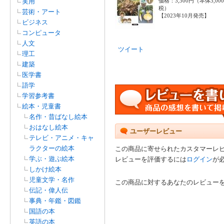
実用
価格：3,300円（本体3,00
税）
芸術・アート
【2023年10月発売】
ビジネス
コンピュータ
人文
ツイート
理工
建築
医学書
語学
学習参考書
絵本・児童書
名作・昔ばなし絵本
おはなし絵本
ユーザーレビュー
テレビ・アニメ・キャ
ラクターの絵本
この商品に寄せられたカスタマーレ
学ぶ・遊ぶ絵本
レビューを評価するには
ログイン
が
しかけ絵本
児童文学・名作
この商品に対するあなたのレビュー
伝記・偉人伝
事典・年鑑・図鑑
国語の本
英語の本