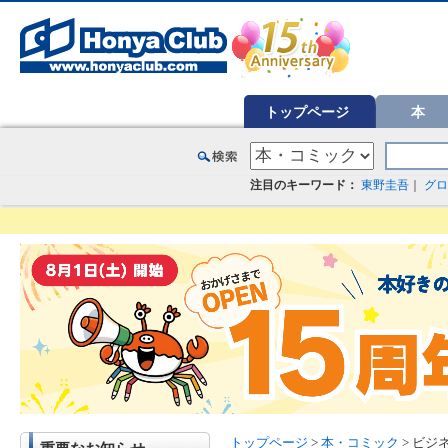
オンライン書店【ホンヤクラブ】はお好きな本屋での受け取りで送料無料！新刊予約・通販も。本（書籍）、雑誌、漫
トップページ
本
注目のキーワード：
東野圭吾
｜
グロ
トップページ
>
本・コミック
> ビジネ