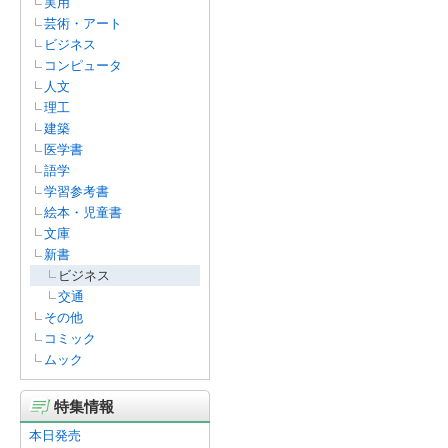
実用
芸術・アート
ビジネス
コンピュータ
人文
理工
建築
医学書
語学
学習参考書
絵本・児童書
文庫
新書
ビジネス
交通
その他
コミック
ムック
特集情報
本日発売