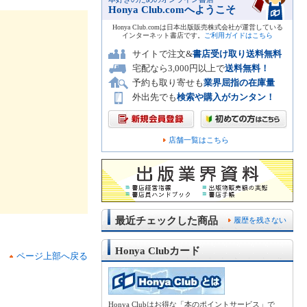
Honya Club.comへようこそ
Honya Club.comは日本出版販売株式会社が運営している
インターネット書店です。
ご利用ガイドはこちら
サイトで注文&
書店受け取り送料無料
宅配なら3,000円以上で
送料無料！
予約も取り寄せも
業界屈指の在庫量
外出先でも
検索や購入がカンタン！
店舗一覧はこちら
最近チェックした商品
履歴を残さない
Honya Clubカード
ページ上部へ戻る
Honya Clubはお得な「本のポイントサービス」で