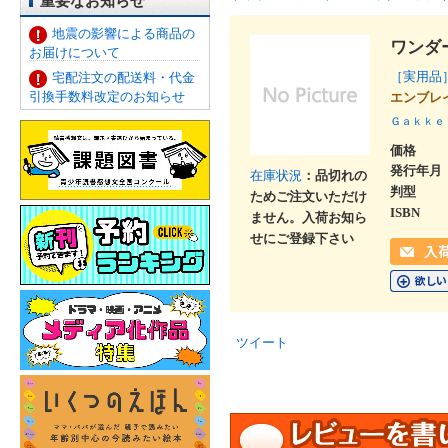
重要なお知らせ
地震の影響による商品の
ワンダ
お届けについて
［実用
宅配注文の配送料・代金
引換手数料改定のお知らせ
エンブレ
Ｇａｋｋｅ
価格
発行年月
在庫状況
：品切れの
判型
ためご注文いただけ
ISBN
ません。入荷お知ら
せにご登録下さい
ツイート