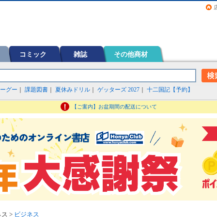
画（コミック）など在庫も充実
コミック
雑誌
その他商材
ーグー
｜
課題図書
｜
夏休みドリル
｜
ゲッターズ 2027
｜
十二国記【予約】
【ご案内】お盆期間の配送について
ス >
ビジネス