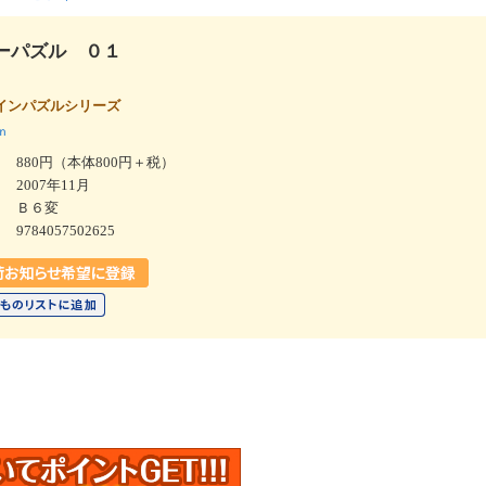
ーパズル ０１
品］
インパズルシリーズ
ｎ
880円（本体800円＋税）
2007年11月
Ｂ６変
9784057502625