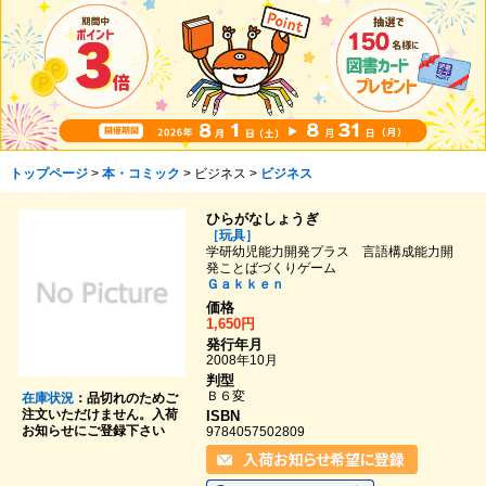
トップページ
>
本・コミック
> ビジネス >
ビジネス
ひらがなしょうぎ
［玩具］
学研幼児能力開発プラス 言語構成能力開
発ことばづくりゲーム
Ｇａｋｋｅｎ
価格
1,650円
発行年月
2008年10月
判型
Ｂ６変
在庫状況
：品切れのためご
注文いただけません。入荷
ISBN
お知らせにご登録下さい
9784057502809