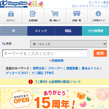
オンライン書店
【ホンヤクラブドットコム】
ログイン
会員登録
買い物かご
店舗一覧
ご利用ガイド
本
コミック
雑誌
その他商材
検索
詳細検索
注目のキーワード：
東野圭吾
｜
グローグー
｜
課題図書
｜
夏休みドリル
｜
ゲッターズ 2027
｜
十二国記【予約】
【ご案内】お盆期間の配送について