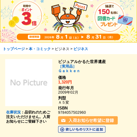
トップページ
>
本・コミック
> ビジネス >
ビジネス
ビジュアルかるた世界遺産
［実用品］
Ｇａｋｋｅｎ
価格
1,320円
発行年月
2009年02月
判型
Ａ５変
ISBN
在庫状況
：品切れのためご
9784057502960
注文いただけません。入荷
お知らせにご登録下さい