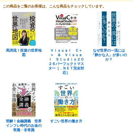
この商品をご覧のお客様は、こんな商品もチェックしています。
馬渕流！投資の世界地
Ｖｉｓｕａｌ Ｃ＋
なぜ世界の一流には
図
＋ ＆ Ｖｉｓｕａ
「静かな人」が多いの
ｌ Ｓｔｕｄｉｏ２０
か？
２６パーフェクトマス
ター［．ＮＥＴ完全対
応］
明解！金融講義 世界
すごい世界の働き方
インフレ時代のお金の
常識・非常識