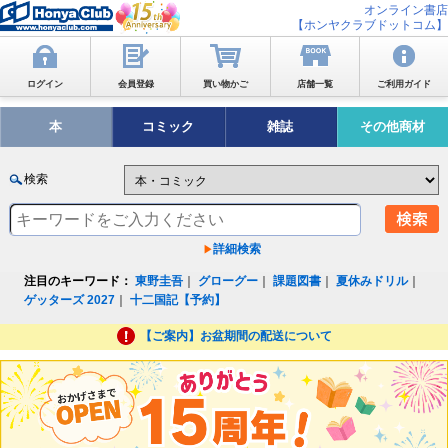
オンライン書店
【ホンヤクラブドットコム】
ログイン
会員登録
買い物かご
店舗一覧
ご利用ガイド
本
コミック
雑誌
その他商材
検索
詳細検索
注目のキーワード：
東野圭吾
｜
グローグー
｜
課題図書
｜
夏休みドリル
｜
ゲッターズ 2027
｜
十二国記【予約】
【ご案内】お盆期間の配送について