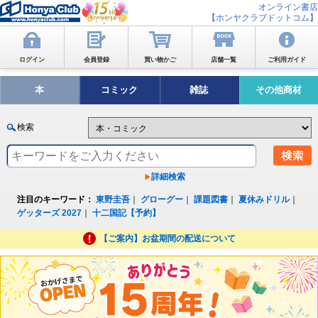
オンライン書店
【ホンヤクラブドットコム】
ログイン
会員登録
買い物かご
店舗一覧
ご利用ガイド
本
コミック
雑誌
その他商材
検索
詳細検索
注目のキーワード：
東野圭吾
｜
グローグー
｜
課題図書
｜
夏休みドリル
｜
ゲッターズ 2027
｜
十二国記【予約】
【ご案内】お盆期間の配送について