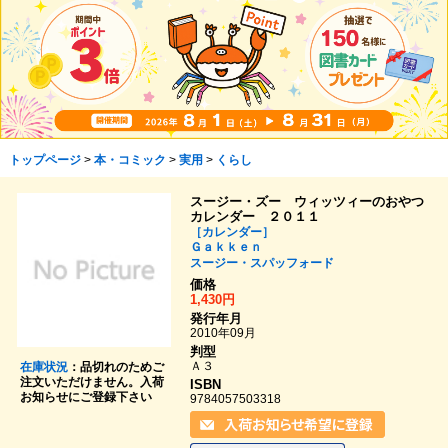
トップページ
>
本・コミック
>
実用
>
くらし
スージー・ズー ウィッツィーのおやつ
カレンダー ２０１１
［カレンダー］
Ｇａｋｋｅｎ
スージー・スパッフォード
価格
1,430円
発行年月
2010年09月
判型
Ａ３
在庫状況
：品切れのためご
注文いただけません。入荷
ISBN
お知らせにご登録下さい
9784057503318