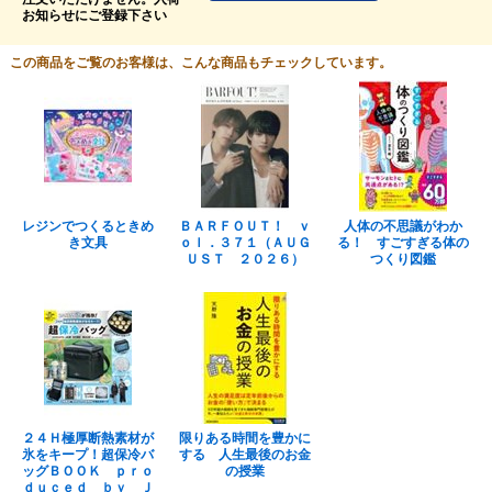
お知らせにご登録下さい
この商品をご覧のお客様は、こんな商品もチェックしています。
レジンでつくるときめ
ＢＡＲＦＯＵＴ！ ｖ
人体の不思議がわか
き文具
ｏｌ．３７１（ＡＵＧ
る！ すごすぎる体の
ＵＳＴ ２０２６）
つくり図鑑
２４Ｈ極厚断熱素材が
限りある時間を豊かに
氷をキープ！超保冷バ
する 人生最後のお金
ッグＢＯＯＫ ｐｒｏ
の授業
ｄｕｃｅｄ ｂｙ Ｊ