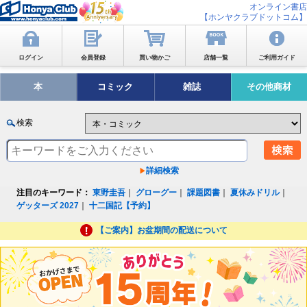
オンライン書店
【ホンヤクラブドットコム】
ログイン
会員登録
買い物かご
店舗一覧
ご利用ガイド
本
コミック
雑誌
その他商材
検索
詳細検索
注目のキーワード：
東野圭吾
｜
グローグー
｜
課題図書
｜
夏休みドリル
｜
ゲッターズ 2027
｜
十二国記【予約】
【ご案内】お盆期間の配送について