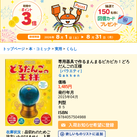
トップページ
>
本・コミック
>
実用
>
くらし
専用器具で作るまんまるピカピカ！どろ
だんごの王様
［バラエティ］
Ｇａｋｋｅｎ
価格
1,485円
発行年月
2015年04月
判型
Ｂ５
ISBN
9784057504988
在庫状況
：品切れのためご
注文いただけません。入荷