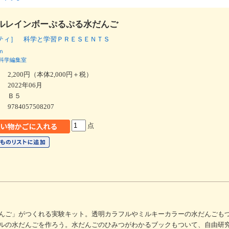
ルレインボーぷるぷる水だんご
ティ］ 科学と学習ＰＲＥＳＥＮＴＳ
ｎ
科学編集室
2,200円（本体2,000円＋税）
2022年06月
Ｂ５
9784057508207
点
んご」がつくれる実験キット。透明カラフルやミルキーカラーの水だんごも
ルの水だんごを作ろう。水だんごのひみつがわかるブックもついて、自由研