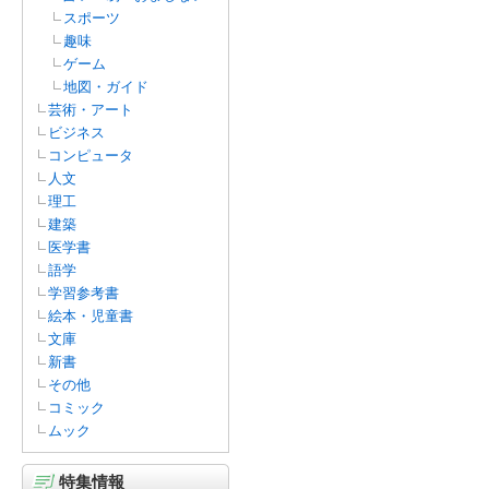
スポーツ
趣味
ゲーム
地図・ガイド
芸術・アート
ビジネス
コンピュータ
人文
理工
建築
医学書
語学
学習参考書
絵本・児童書
文庫
新書
その他
コミック
ムック
特集情報