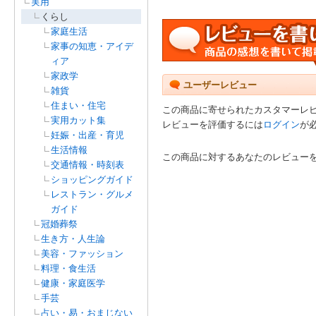
実用
くらし
家庭生活
家事の知恵・アイデ
ィア
家政学
ユーザーレビュー
雑貨
住まい・住宅
この商品に寄せられたカスタマーレ
実用カット集
レビューを評価するには
ログイン
が
妊娠・出産・育児
生活情報
この商品に対するあなたのレビュー
交通情報・時刻表
ショッピングガイド
レストラン・グルメ
ガイド
冠婚葬祭
生き方・人生論
美容・ファッション
料理・食生活
健康・家庭医学
手芸
占い・易・おまじない