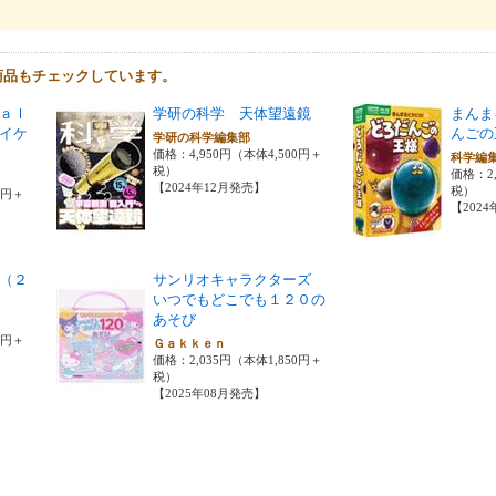
商品もチェックしています。
ａｌ
学研の科学 天体望遠鏡
まんま
イケ
んごの
学研の科学編集部
価格：4,950円（本体4,500円＋
科学編
税）
価格：2,
【2024年12月発売】
税）
0円＋
【202
（２
サンリオキャラクターズ
いつでもどこでも１２０の
あそび
0円＋
Ｇａｋｋｅｎ
価格：2,035円（本体1,850円＋
税）
【2025年08月発売】