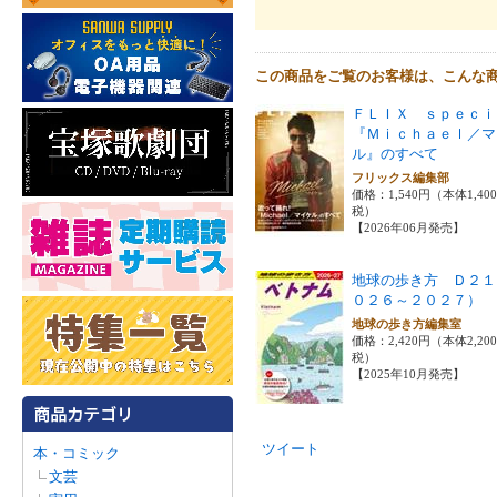
この商品をご覧のお客様は、こんな
ＦＬＩＸ ｓｐｅｃｉ
『Ｍｉｃｈａｅｌ／マ
ル』のすべて
フリックス編集部
価格：1,540円（本体1,40
税）
【2026年06月発売】
地球の歩き方 Ｄ２１
０２６～２０２７）
地球の歩き方編集室
価格：2,420円（本体2,20
税）
【2025年10月発売】
ツイート
本・コミック
文芸