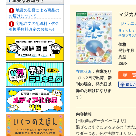
重要なお知らせ
地震の影響による商品の
マジカ
お届けについて
［バラエ
宅配注文の配送料・代金
引換手数料改定のお知らせ
Ｇａｋｋｅ
学研プラス
価格
発行年月
判型
ISBN
在庫状況
：在庫あり
（1～2日で出荷、新
刊の場合、発売日以
降のお届けになりま
す）
内容情報
[日販商品データベースより]
混ぜるとすぐにぷるぷるの「水だ
ウダーつき。色や実験でオリジナ