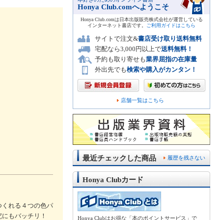
Honya Club.comへようこそ
Honya Club.comは日本出版販売株式会社が運営している
インターネット書店です。
ご利用ガイドはこちら
サイトで注文&
書店受け取り送料無料
宅配なら3,000円以上で
送料無料！
予約も取り寄せも
業界屈指の在庫量
外出先でも
検索や購入がカンタン！
店舗一覧はこちら
最近チェックした商品
履歴を残さない
Honya Clubカード
つくれる４つの色パ
究にもバッチリ！
Honya Clubはお得な「本のポイントサービス」で