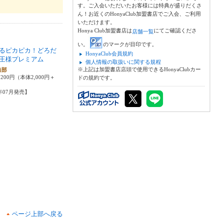
す。ご入会いただいたお客様には特典が盛りだくさ
ん！お近くのHonyaClub加盟書店でご入会、ご利用
いただけます。
Honya Club加盟書店は
にてご確認くださ
店舗一覧
い。
のマークが目印です。
るピカピカ！どろだ
HonyaClub会員規約
王様プレミアム
個人情報の取扱いに関する規程
※上記は加盟書店店頭で使用できるHonyaClubカー
集部
200円（本体2,000円＋
ドの規約です。
4年07月発売】
ページ上部へ戻る