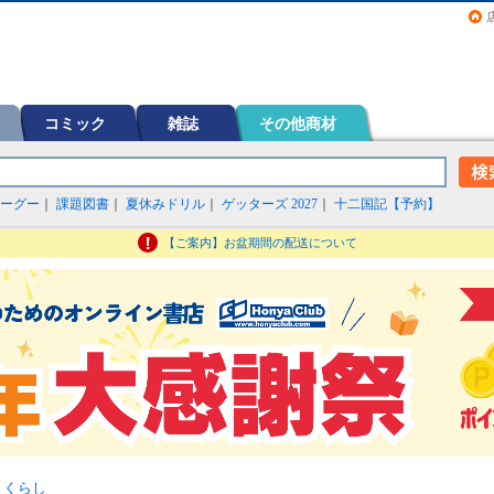
画（コミック）など在庫も充実
コミック
雑誌
その他商材
ーグー
｜
課題図書
｜
夏休みドリル
｜
ゲッターズ 2027
｜
十二国記【予約】
【ご案内】お盆期間の配送について
>
くらし