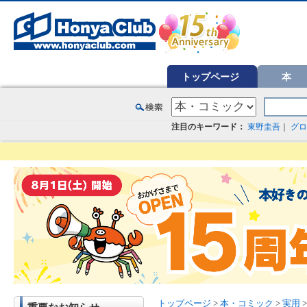
オンライン書店【ホンヤクラブ】はお好きな本屋での受け取りで送料無料！新刊予約・通販も。本（書籍）、雑誌、漫
トップページ
本
注目のキーワード：
東野圭吾
｜
グロ
トップページ
>
本・コミック
>
実用