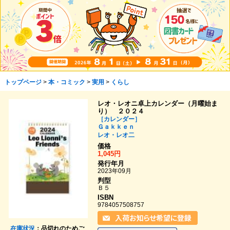
トップページ
>
本・コミック
>
実用
>
くらし
レオ・レオニ卓上カレンダー（月曜始ま
り） ２０２４
［カレンダー］
Ｇａｋｋｅｎ
レオ・レオ二
価格
1,045円
発行年月
2023年09月
判型
Ｂ５
ISBN
9784057508757
在庫状況
：品切れのためご