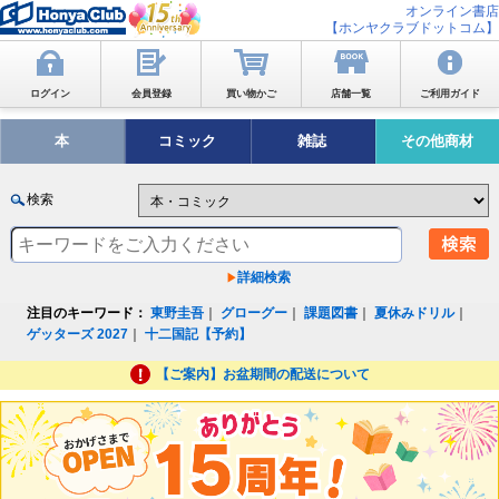
オンライン書店
【ホンヤクラブドットコム】
ログイン
会員登録
買い物かご
店舗一覧
ご利用ガイド
本
コミック
雑誌
その他商材
検索
詳細検索
注目のキーワード：
東野圭吾
｜
グローグー
｜
課題図書
｜
夏休みドリル
｜
ゲッターズ 2027
｜
十二国記【予約】
【ご案内】お盆期間の配送について