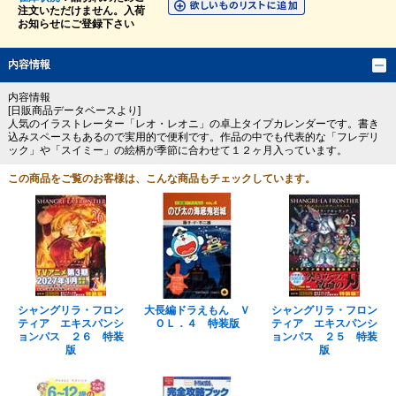
注文いただけません。入荷
お知らせにご登録下さい
内容情報
内容情報
[日販商品データベースより]
人気のイラストレーター「レオ・レオニ」の卓上タイプカレンダーです。書き
込みスペースもあるので実用的で便利です。作品の中でも代表的な「フレデリ
ック」や「スイミー」の絵柄が季節に合わせて１２ヶ月入っています。
この商品をご覧のお客様は、こんな商品もチェックしています。
シャングリラ・フロン
大長編ドラえもん Ｖ
シャングリラ・フロン
ティア エキスパンシ
ＯＬ．４ 特装版
ティア エキスパンシ
ョンパス ２６ 特装
ョンパス ２５ 特装
版
版