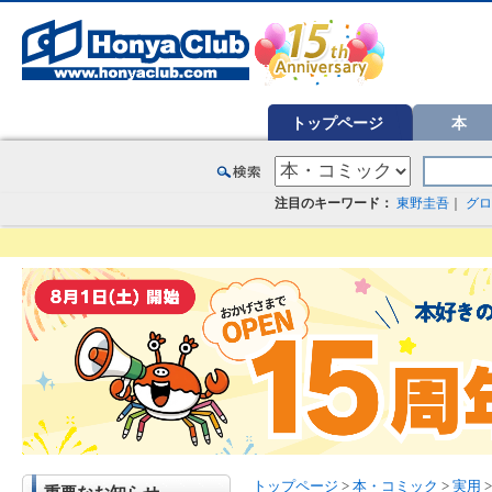
オンライン書店【ホンヤクラブ】はお好きな本屋での受け取りで送料無料！新刊予約・通販も。本（書籍）、雑誌、漫
トップページ
本
注目のキーワード：
東野圭吾
｜
グロ
トップページ
>
本・コミック
>
実用