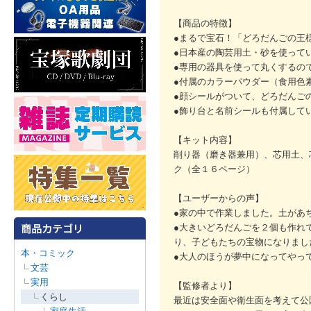
【商品の特徴】
●まるで宝石！「どろだんごの王
●日本産の陶芸用土・砂を使って
●専用の器具を使って丸くするの
●付属のカラーパウダー（食用色
●顔シールがついて、どろだんご
●飾り台と名前シールも付属して
【キット内容】
削り器（磨き器兼用）、芯用土、
ク（全１６ページ）
【ユーザーからの声】
●家の中で作業しました。土があ
●大きいどろだんごを２個も作れ
り、子どもたちの宝物になりまし
本・コミック
●大人のほうが夢中になってやっ
文芸
実用
【監修者より】
くらし
最近は安全面や衛生面を考えて公