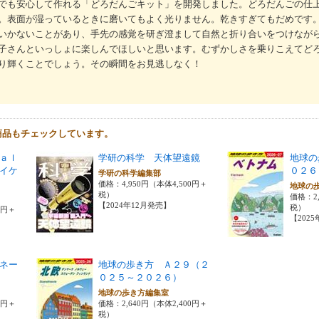
でも安心して作れる「どろだんごキット」を開発しました。どろだんごの仕
。表面が湿っているときに磨いてもよく光りません。乾きすぎてもだめです
いかないことがあり、手先の感覚を研ぎ澄まして自然と折り合いをつけなが
子さんといっしょに楽しんでほしいと思います。むずかしさを乗りこえてど
り輝くことでしょう。その瞬間をお見逃しなく！
商品もチェックしています。
ａｌ
学研の科学 天体望遠鏡
地球の
イケ
０２６
学研の科学編集部
価格：4,950円（本体4,500円＋
地球の
税）
価格：2,
【2024年12月発売】
税）
0円＋
【202
ネー
地球の歩き方 Ａ２９（２
０２５～２０２６）
地球の歩き方編集室
0円＋
価格：2,640円（本体2,400円＋
税）