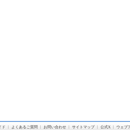
書店【ホンヤクラブ】はお好きな本屋での受け取りで送料無料！新刊予約・通販も。本（書籍）、雑誌、漫画（コミック）な
イド
よくあるご質問
お問い合わせ
サイトマップ
公式X
ウェブ