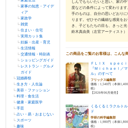
家庭生活
しんでもらいたいと思い、家の中
家事の知恵・アイデ
度などの条件によって変わります
ィア
手のものは、自分の思いどおりに
家政学
ります。ぜひその繊細な感覚をお
雑貨
き、子どもたちの目も、きっと光
住まい・住宅
鈴木真由美（左官アーティスト）
実用カット集
妊娠・出産・育児
生活情報
この商品をご覧のお客様は、こんな
交通情報・時刻表
ショッピングガイド
ＦＬＩＸ ｓｐｅｃｉ
レストラン・グルメ
『Ｍｉｃｈａｅｌ／マ
ガイド
ル』のすべて
冠婚葬祭
フリックス編集部
生き方・人生論
価格：1,540円（本体1,40
税）
美容・ファッション
【2026年06月発売】
料理・食生活
健康・家庭医学
くるくるミラクルトル
手芸
ド
占い・易・おまじない
学研の科学編集部
スポーツ
価格：1,980円（本体1,80
趣味
税）