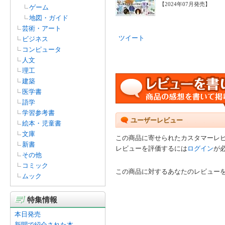
【2024年07月発売】
ゲーム
地図・ガイド
芸術・アート
ツイート
ビジネス
コンピュータ
人文
理工
建築
医学書
語学
学習参考書
ユーザーレビュー
絵本・児童書
文庫
この商品に寄せられたカスタマーレ
新書
レビューを評価するには
ログイン
が
その他
コミック
この商品に対するあなたのレビュー
ムック
特集情報
本日発売
新聞で紹介された本