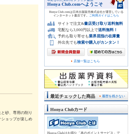
Honya Club.comへようこそ
Honya Club.comは日本出版販売株式会社が運営している
インターネット書店です。
ご利用ガイドはこちら
サイトで注文&
書店受け取り送料無料
宅配なら3,000円以上で
送料無料！
予約も取り寄せも
業界屈指の在庫量
外出先でも
検索や購入がカンタン！
店舗一覧はこちら
最近チェックした商品
履歴を残さない
Honya Clubカード
土と砂、専用の削り
クショップが楽しめ
Honya Clubはお得な「本のポイントサービス」で