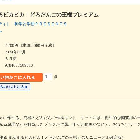
るピカピカ！どろだんごの王様プレミアム
ティ］ 科学と学習ＰＲＥＳＥＮＴＳ
ｎ
2,200円（本体2,000円＋税）
2024年07月
Ｂ５変
9784057509013
点
カに作れる、究極のどろだんご作成キット。キットには、衛生的な陶芸用の
光る原理などを解説したブックが付属。作り方動画がついて、おうちでワー
作る まんまるピカピカ！どろだんごの王様」のリニューアル改定版）