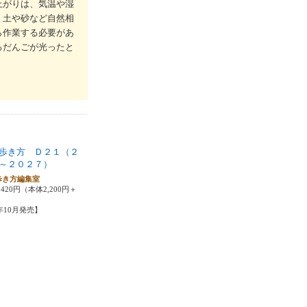
上がりは、気温や湿
。土や砂など自然相
ら作業する必要があ
ろだんごが光ったと
歩き方 Ｄ２１（２
～２０２７）
歩き方編集室
420円（本体2,200円＋
5年10月発売】