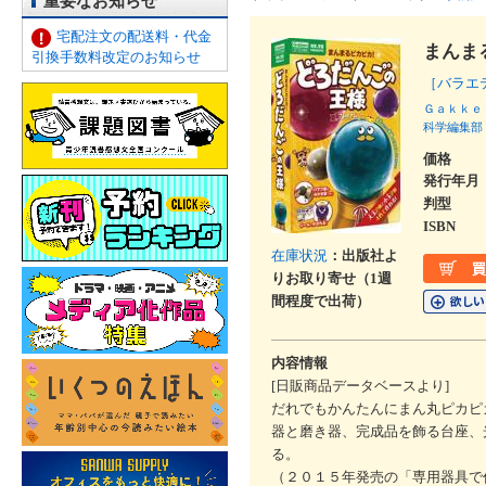
重要なお知らせ
宅配注文の配送料・代金
まんま
引換手数料改定のお知らせ
［バラエ
Ｇａｋｋｅ
科学編集部
価格
発行年月
判型
ISBN
在庫状況
：出版社よ
りお取り寄せ（1週
間程度で出荷）
内容情報
[日販商品データベースより]
だれでもかんたんにまん丸ピカピ
器と磨き器、完成品を飾る台座、
る。
（２０１５年発売の「専用器具で