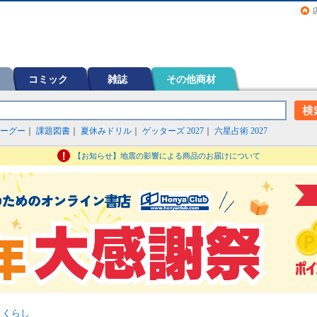
画（コミック）など在庫も充実
コミック
雑誌
その他商材
ーグー
｜
課題図書
｜
夏休みドリル
｜
ゲッターズ 2027
｜
六星占術 2027
【お知らせ】地震の影響による商品のお届けについて
>
くらし