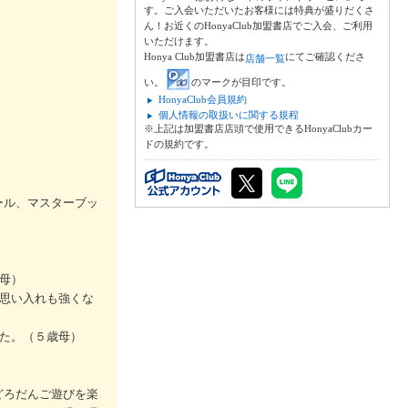
す。ご入会いただいたお客様には特典が盛りだくさ
ん！お近くのHonyaClub加盟書店でご入会、ご利用
いただけます。
Honya Club加盟書店は
にてご確認くださ
店舗一覧
い。
のマークが目印です。
HonyaClub会員規約
個人情報の取扱いに関する規程
※上記は加盟書店店頭で使用できるHonyaClubカー
ドの規約です。
ール、マスターブッ
母）
思い入れも強くな
た。（５歳母）
どろだんご遊びを楽