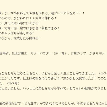
様」が、大小合わせて４個も作れる、超プレミアムなキット！
いるので、ひびわれにくく簡単に作れる！
で、真円に近い形に仕上がる！
素）で青・赤・紫の好きな色に着色できる！
のキャラ作りが楽しめる！
いるから、完成したら飾れる！
芯用砂、仕上げ用土、カラーパウダー（赤・青）、計量カップ、かざり用シ
ちこちとちらばることもなく、子どもと楽しく遊ぶことができました。（小２
てよかったです。仕上げの粉をつけてみがく作業が少し大変でしたが、その分
た。（小２母）
てしまいました。いっしょに楽しみながら学べて、とてもいい経験ができまし
園の砂場などで「どろ遊び」ができなくなりましたが、今の子どもたちにも