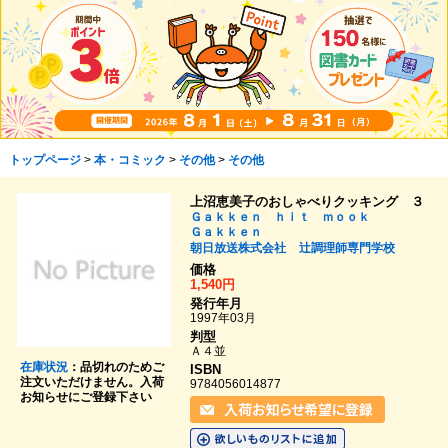
トップページ
>
本・コミック
>
その他
>
その他
上沼恵美子のおしゃべりクッキング ３
Ｇａｋｋｅｎ ｈｉｔ ｍｏｏｋ
Ｇａｋｋｅｎ
朝日放送株式会社
辻調理師専門学校
価格
1,540円
発行年月
1997年03月
判型
Ａ４並
在庫状況
：品切れのためご
ISBN
注文いただけません。入荷
9784056014877
お知らせにご登録下さい