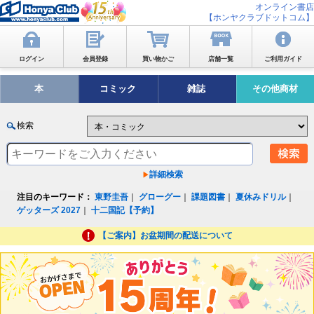
オンライン書店
【ホンヤクラブドットコム】
ログイン
会員登録
買い物かご
店舗一覧
ご利用ガイド
本
コミック
雑誌
その他商材
検索
詳細検索
注目のキーワード：
東野圭吾
｜
グローグー
｜
課題図書
｜
夏休みドリル
｜
ゲッターズ 2027
｜
十二国記【予約】
【ご案内】お盆期間の配送について