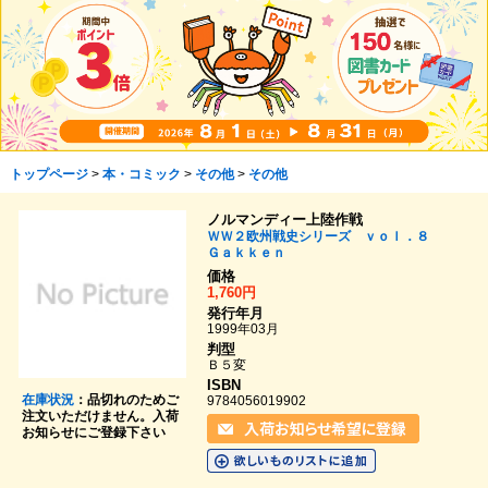
トップページ
>
本・コミック
>
その他
>
その他
ノルマンディー上陸作戦
ＷＷ２欧州戦史シリーズ ｖｏｌ．８
Ｇａｋｋｅｎ
価格
1,760円
発行年月
1999年03月
判型
Ｂ５変
ISBN
在庫状況
：品切れのためご
9784056019902
注文いただけません。入荷
お知らせにご登録下さい