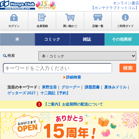
オンライン書店
【ホンヤクラブドットコム】
ログイン
会員登録
買い物かご
店舗一覧
ご利用ガイド
本
コミック
雑誌
その他商材
検索
詳細検索
注目のキーワード：
東野圭吾
｜
グローグー
｜
課題図書
｜
夏休みドリル
｜
ゲッターズ 2027
｜
十二国記【予約】
【ご案内】お盆期間の配送について